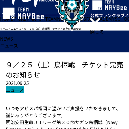
HOME
TICKET
MATCH
TEAM
NEWS
GOODS
FAN
ACADEMY
SCHO
ホーム
>
ニュース
>
９／２５（土）鳥栖戦 チケット完売のお知らせ
閉じる
NEWS
ニュース
９／２５（土）鳥栖戦 チケット完売
のお知らせ
2021.09.25
ニュース
いつもアビスパ福岡に温かいご声援をいただきまして、
誠にありがとうございます。
明治安田生命Ｊ１リーグ第３０節サガン鳥栖戦（Navy