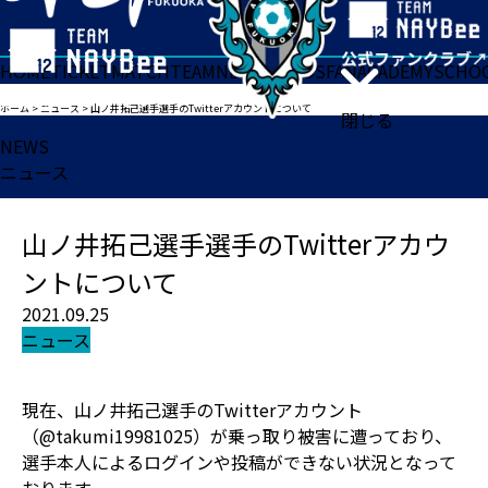
HOME
TICKET
MATCH
TEAM
NEWS
GOODS
FAN
ACADEMY
SCHO
ホーム
>
ニュース
>
山ノ井拓己選手選手のTwitterアカウントについて
閉じる
NEWS
ニュース
山ノ井拓己選手選手のTwitterアカウ
ントについて
2021.09.25
ニュース
現在、山ノ井拓己選手のTwitterアカウント
（@takumi19981025）が乗っ取り被害に遭っており、
選手本人によるログインや投稿ができない状況となって