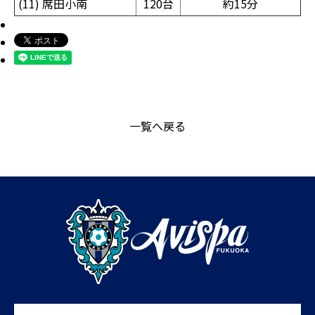
(11) 席田小南
120台
約15分
一覧へ戻る