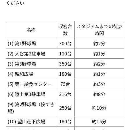
ください
収容台
スタジアムまでの徒歩
名称
数
時間
(1) 第1野球場
300台
約2分
(2) 大谷第2駐車場
120台
約1分
(3) 第3野球場
350台
約2分
(4) 親和広場
180台
約1分
(5) 第一給食センター
75台
約5分
(6) 陸上第3駐車場
316台
約8分
(9) 第2野球場（投てき
250台
約10分
場）
(10) 望山荘下広場
180台
約15分