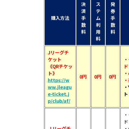
決
ス
発
済
テ
券
購入方法
手
ム
手
数
利
数
料
用
料
料
Jリーグチ
ケット
・
《QRチケッ
ド
ト》
・
0円
0円
0円
https://w
・
ww.jleagu
・
e-ticket.j
ト
p/club/af/
・
ド
Ｊリーグチ
・