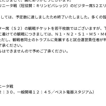
リニータ戦（冠協賛：キリンビバレッジ）のビジター席S２エ
ましては、予定数に達しましたため終了いたしました。多くの
ター席（Ｓ２）の観戦チケットを若干枚数ではございますが、
に着けての観戦につきましては、Ｎ１・Ｎ２・Ｓ１・Ｍ５・Ｍ
ただし、観戦者同士のトラブルに発展すると試合運営責任者が
了承ください。
ルはできませんので予めご了承ください。
ニータ戦
：３０、一般開場１２：４５／ベスト電器スタジアム）