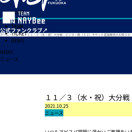
HOME
MATCH
TEAM
TICKET
ホーム
>
ニュース
>
１１／３（水・祝）大分戦 ビジター席（Ｓ２）チケット追加販売のお知らせ
NEWS
NEWS
ニュース
１１／３（水・祝）大分戦
2021.10.25
ニュース
いつもアビスパ福岡に温かいご声援をい