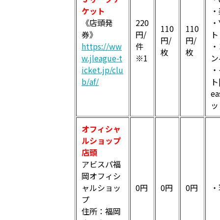
ケット
・
《店頭発
220
・
110
110
券》
円/
ト
円/
円/
https://ww
件
・
枚
枚
w.jleague-t
※1
ン
icket.jp/clu
・
b/af/
ト
e
ッ
オフィシャ
ルショップ
店頭
アビスパ福
岡オフィシ
ャルショッ
0円
0円
0円
・
プ
住所：福岡