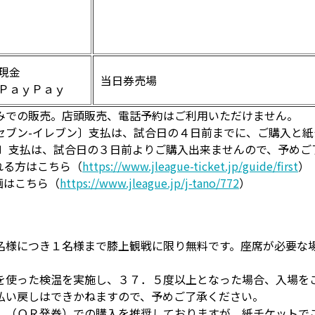
現金
当日券売場
ＰａｙＰａｙ
みでの販売。店頭販売、電話予約はご利用いただけません。
セブン-イレブン〕支払は、試合日の４日前までに、ご購入と
ン〕支払は、試合日の３日前よりご購入出来ませんので、予めご
れる方はこちら（
https://www.jleague-ticket.jp/guide/first
）
画はこちら（
https://www.jleague.jp/j-tano/772
）
名様につき１名様まで膝上観戦に限り無料です。座席が必要な
を使った検温を実施し、３７．５度以上となった場合、入場を
払い戻しはできかねますので、予めご了承ください。
」（ＱＲ発券）での購入を推奨しておりますが、紙チケットで