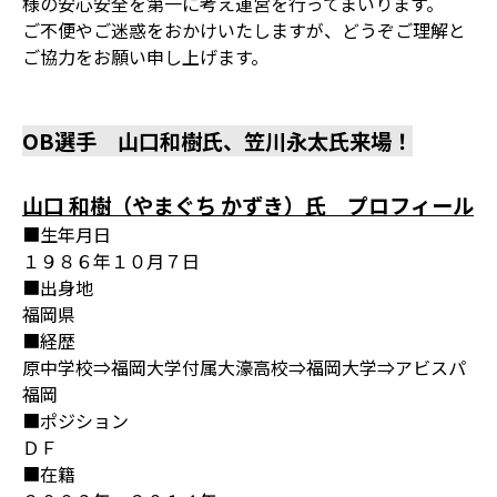
様の安心安全を第一に考え運営を行ってまいります。
ご不便やご迷惑をおかけいたしますが、どうぞご理解と
ご協力をお願い申し上げます。
OB選手 山口和樹氏、笠川永太氏来場！
山口 和樹（やまぐち かずき）氏 プロフィール
■生年月日
１９８６年１０月７日
■出身地
福岡県
■経歴
原中学校⇒福岡大学付属大濠高校⇒福岡大学⇒アビスパ
福岡
■ポジション
ＤＦ
■在籍