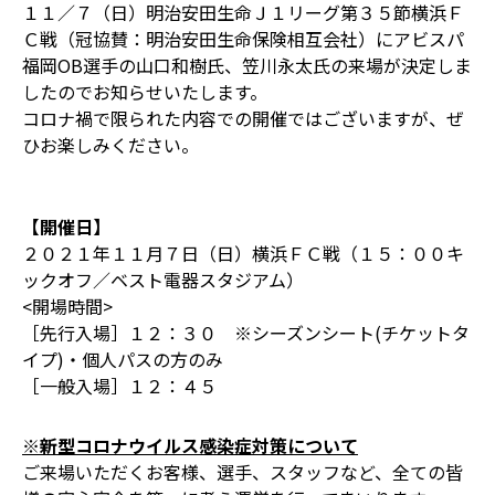
１１／７（日）明治安田生命Ｊ１リーグ第３５節横浜Ｆ
Ｃ戦（冠協賛：明治安田生命保険相互会社）にアビスパ
福岡OB選手の山口和樹氏、笠川永太氏の来場が決定しま
したのでお知らせいたします。
コロナ禍で限られた内容での開催ではございますが、ぜ
ひお楽しみください。
【開催日】
２０２１年１１月７日（日）横浜ＦＣ戦（１５：００キ
ックオフ／ベスト電器スタジアム）
<開場時間>
［先行入場］１２：３０ ※シーズンシート(チケットタ
イプ)・個人パスの方のみ
［一般入場］１２：４５
※新型コロナウイルス感染症対策について
ご来場いただくお客様、選手、スタッフなど、全ての皆