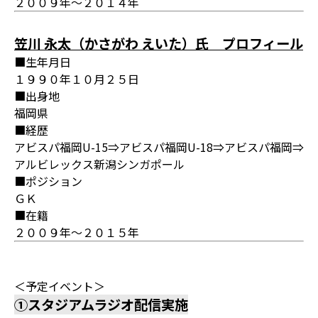
２００９年～２０１４年
笠川 永太（かさがわ えいた）氏 プロフィール
■生年月日
１９９０年１０月２５日
■出身地
福岡県
■経歴
アビスパ福岡U-15⇒アビスパ福岡U-18⇒アビスパ福岡⇒
アルビレックス新潟シンガポール
■ポジション
ＧＫ
■在籍
２００９年～２０１５年
＜予定イベント＞
①スタジアムラジオ配信実施