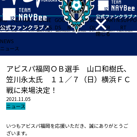
HO
TICK
MAT
TEA
NE
GOO
FA
ACADE
SCHO
PARTN
SUPPO
ME
ET
CH
M
WS
DS
N
MY
OL
ER
RT
ホーム
>
ニュース
>
アビスパ福岡ＯＢ選手 山口和樹氏、笠川永太氏 １１／７（日）横浜ＦＣ戦に来場決定！
閉じる
NEWS
ニュース
アビスパ福岡ＯＢ選手 山口和樹氏、
笠川永太氏 １１／７（日）横浜ＦＣ
戦に来場決定！
2021.11.05
ニュース
いつもアビスパ福岡を応援いただき、誠にありがとうご
ざいます。