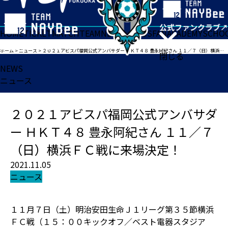
HOME
TICKET
MATCH
TEAM
NEWS
GOODS
FAN
ACADEMY
SCHO
ホーム
>
ニュース
>
２０２１アビスパ福岡公式アンバサダー ＨＫＴ４８ 豊永阿紀さん １１／７（日）横浜ＦＣ戦に来場決定！
閉じる
NEWS
ニュース
２０２１アビスパ福岡公式アンバサダ
ー ＨＫＴ４８ 豊永阿紀さん １１／７
（日）横浜ＦＣ戦に来場決定！
2021.11.05
ニュース
１１月７日（土）明治安田生命Ｊ１リーグ第３５節横浜
ＦＣ戦（１５：００キックオフ／ベスト電器スタジア