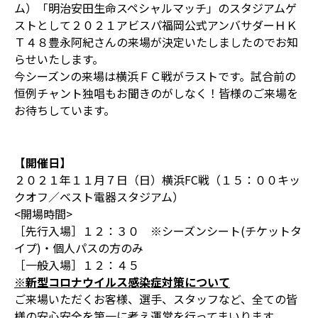
ム）「明治安田生命スペシャルマッチ」のスタジアムゲ
ストとして２０２１アビスパ福岡公式アンバサダーＨＫ
Ｔ４８豊永阿紀さんの来場が決定いたしましたのでお知
らせいたします。
今シーズンの来場は横浜ＦＣ戦がラストです。試合前の
恒例チャント独唱もお聞きのがしなく！皆様のご来場を
お待ちしています。
【開催日】
２０２１年１１月７日（日）横浜FC戦（１５：００キッ
クオフ／ベスト電器スタジアム）
<開場時間>
［先行入場］１２：３０ ※シーズンシート(チケットタ
イプ)・個人パスの方のみ
［一般入場］１２：４５
※新型コロナウイルス感染症対策について
ご来場いただくお客様、選手、スタッフなど、全ての皆
様の安心安全を第一に考え運営を行ってまいります。