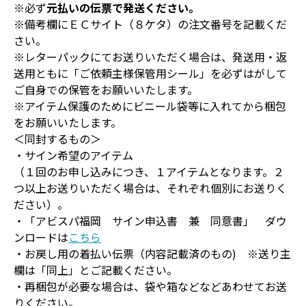
※必ず
元払いの伝票で発送ください。
※備考欄にＥＣサイト（８ケタ）の注文番号を記載くだ
さい。
※レターパックにてお送りいただく場合は、発送用・返
送用ともに「ご依頼主様保管用シール」を必ずはがして
ご自身での保管をお願いいたします。
※アイテム保護のためにビニール袋等に入れてから梱包
をお願いいたします。
＜同封するもの＞
・サイン希望のアイテム
（１回のお申し込みにつき、１アイテムとなります。２
つ以上お送りいただく場合は、それぞれ個別にお送りく
ださい）。
・「アビスパ福岡 サイン申込書 兼 同意書」 ダウ
ンロードは
こちら
・お戻し用の着払い伝票（内容記載済のもの) ※送り主
欄は「同上」とご記載ください。
・再梱包が必要な場合は、袋や箱などなどあわせてお送
りください。