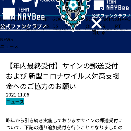
HO
TICK
MAT
TEA
NE
GOO
FA
ACADE
SCHO
PARTN
SUPPO
ME
ET
CH
M
WS
DS
N
MY
OL
ER
RT
ホーム
>
ニュース
>
【年内最終受付】サインの郵送受付 および 新型コロナウイルス対策支援金へのご協力のお願い
閉じる
NEWS
ニュース
【年内最終受付】サインの郵送受付
および 新型コロナウイルス対策支援
金へのご協力のお願い
2021.11.06
ニュース
昨年から引き続き実施しておりますサインの郵送受付に
ついて、下記の通り追加受付を行うこととなりましたの