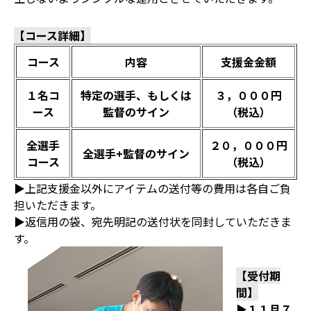
【コース詳細】
コース
内容
支援金金額
１名コ
特定の選手、もしくは
３，０００円
ース
監督のサイン
（税込）
全選手
２０，０００円
全選手+監督のサイン
コース
（税込）
▶上記支援金以外にアイテムの送付等の費用は各自ご負
担いただきます。
▶返信用の袋、宛先明記の送付状を同封していただきま
す。
【受付期
間】
▶１１月７