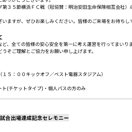
グ第３５節横浜ＦＣ戦（冠協賛：明治安田生命保険相互会社）
ざいますが、ぜひお楽しみください。皆様のご来場をお待ちし
て
など、全ての皆様の安心安全を第一に考え運営を行ってまいり
どうぞご理解とご協力をお願い申し上げます。
（１５：００キックオフ／ベスト電器スタジアム）
ト(チケットタイプ)・個人パスの方のみ
０試合出場達成記念セレモニー