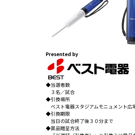
Presented by
◆当選者数
３名／試合
◆引換場所
ベスト電器スタジアムモニュメント広
◆引換期限
当日の試合終了後３０分まで
◆賞品贈呈方法