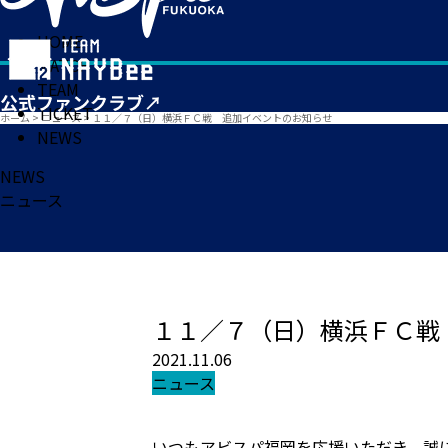
HOME
MATCH
TEAM
TICKET
ホーム
>
ニュース
>
１１／７（日）横浜ＦＣ戦 追加イベントのお知らせ
NEWS
NEWS
ニュース
１１／７（日）横浜ＦＣ戦
2021.11.06
ニュース
いつもアビスパ福岡を応援いただき、誠