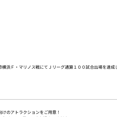
節横浜Ｆ・マリノス戦にてＪリーグ通算１００試合出場を達成
向けのアトラクションをご用意！