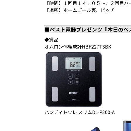
【時間】１回目１４：０５～、２回目ハ
【場所】ホームゴール裏、ピッチ
■ベスト電器プレゼンツ『本日のべ
◆賞品
オムロン体組成計HBF227TSBK
ハンディトワレ スリムDL-P300-A