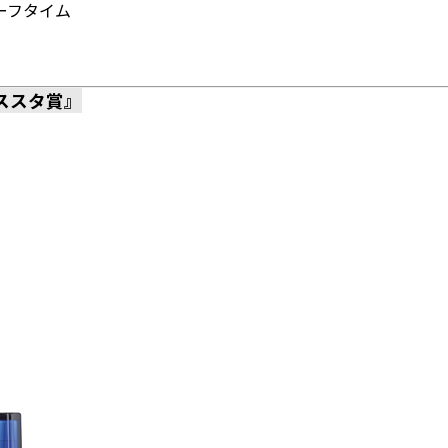
ーフタイム
ススタ賞』