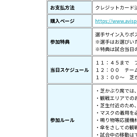
お支払方法
クレジットカード
購入ページ
https://www.avis
選手サイン入りポ
参加特典
※選手はお選びい
※特典は試合当日
１１：４５まで 
当日スケジュール
１２：００ チー
１３：００～ 芝
・芝かぶり席では
・観戦エリアでの
・芝生付近のため
・マスクの着用を
参加ルール
・鳴り物等応援機
・傘をさしての観
・試合中の移動は