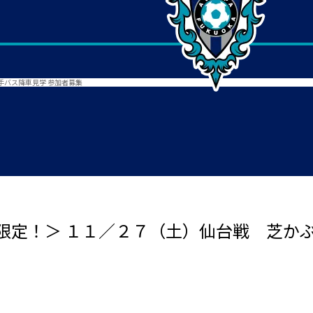
手バス降車見学 参加者募集
限定！＞ １１／２７（土）仙台戦 芝か