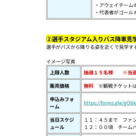
・アウェイチーム
・代表者がゴール
②選手スタジアム入りバス降車見
選手がバスから降りる姿を近くで見学す
イメージ写真
上限人数
抽選１５名様 ※当選
販売価格
無料
※観戦チケットは
申込みフォ
https://forms.gle/gQ
ーム
当日スケジ
１１：４５まで ファ
ュール
１２：００頃 チーム