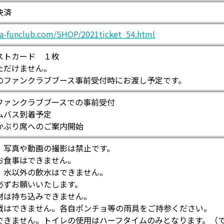
決済
pa-funclub.com/SHOP/2021ticket_54.html
ストカード １枚
ただけません。
のファンクラブブース事前受付時にお渡し予定です。
ファンクラブブースでの事前受付
ムバス到着予定
かぶり席へのご案内開始
、写真や動画の撮影は禁止です。
お食事はできません。
、水以外の飲水はできません。
必ずお願いいたします。
材は持ち込みできません。
戦はできません。各自ポンチョ等の雨具をご持参ください。
できません。トイレの使用はハーフタイムのみとなります。（