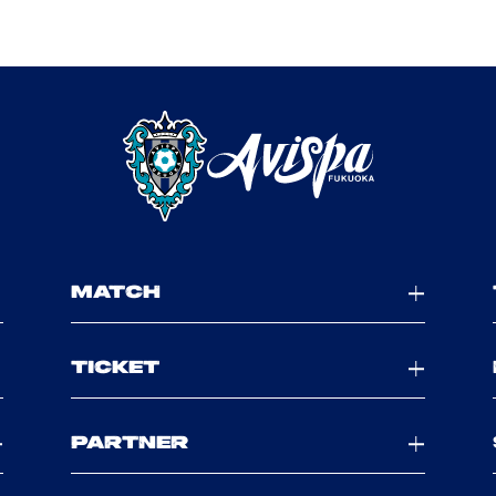
MATCH
TICKET
PARTNER