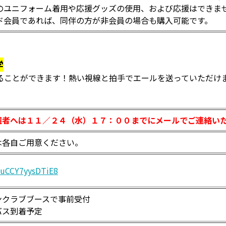
のユニフォーム着用や応援グッズの使用、および応援はできま
ド会員であれば、同伴の方が非会員の場合も購入可能です。
学
ることができます！熱い視線と拍手でエールを送っていただけ
者へは１１／２４（水）１７：００までにメールでご連絡い
各自ご用意ください。
bkuCCY7yysDTiE8
ンクラブブースで事前受付
バス到着予定