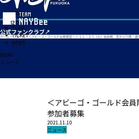
HOME
MATCH
TEAM
TICKET
ホーム
>
ニュース
>
＜アビーゴ・ゴールド会員限定！＞ １１／２７（土）仙台戦 芝かぶり席・選
NEWS
NEWS
ニュース
＜アビーゴ・ゴールド会員
参加者募集
2021.11.10
ニュース