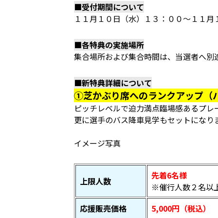
■受付期間について
１１月１０日（水）１３：００～１１月
■各特典の実施場所
集合場所および集合時間は、当選者へ別
■新特典詳細について
①芝かぶり席へのランクアップ（
ピッチレベルで迫力満点臨場感あるプレ
更に選手のバス降車見学もセットになり
イメージ写真
先着6名様
上限人数
※催行人数２名以
応援販売価格
5,000円（税込）