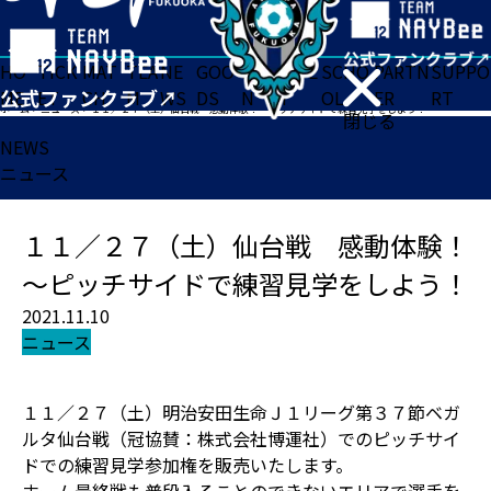
HO
TICK
MAT
TEA
NE
GOO
FA
ACADE
SCHO
PARTN
SUPPO
ME
ET
CH
M
WS
DS
N
MY
OL
ER
RT
ホーム
>
ニュース
>
１１／２７（土）仙台戦 感動体験！～ピッチサイドで練習見学をしよう！
閉じる
NEWS
ニュース
１１／２７（土）仙台戦 感動体験！
～ピッチサイドで練習見学をしよう！
2021.11.10
ニュース
１１／２７（土）明治安田生命Ｊ１リーグ第３７節ベガ
ルタ仙台戦（冠協賛：株式会社博運社）でのピッチサイ
ドでの練習見学参加権を販売いたします。