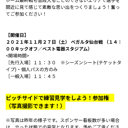
ホーム最終戦も普段入ることのできないエリアで選手を
間近に見て感じて素敵な思い出をつくりましょう！奮っ
てご参加ください！
【開催日】
２０２１年１１月２７日（土） ベガルタ仙台戦 （１４：
００キックオフ／ベスト電器スタジアム）
<開場時間>
［先行入場］１１：３０ ※シーズンシート(チケットタ
イプ)・個人パスの方のみ
［一般入場］１１：４５
ピッチサイドで練習見学をしよう！参加権
（写真撮影できます！）
※写真は昨年の様子です。スポンサー看板数が多い場合
は、立った状態での見学となります。予めご了承くださ