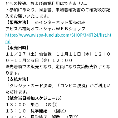
どへの投稿、および商業利用はできません。
・参加にあたり、同意書、来場者確認書のご確認及び記
入をお願いいたします。
【販売方法】
※インターネット販売のみ
アビスパ福岡オフィシャルＷＥＢショップ
https://www.avispa-funclub.com/SHOP/346724/list.ht
ml
【販売日時】
１１／２７（土）仙台戦 １１月１１日（木）１２：０
０～１１月２６日（金）１２：００
※先着順での販売となり、定員になり次第販売終了とな
ります。
【支払方法】
「クレジットカード決済」「コンビニ決済」がご利用い
ただけます。
【試合当日参加スケジュール】
１３：００ 集合 （図①）
１３：１０ 見学開始 （図②）
１３：４５ 見学終了 解散 （図①）