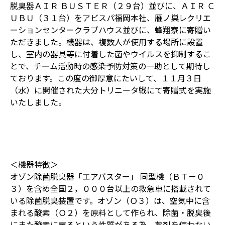
脱臭器ＡＩＲ ＢＵＳＴＥＲ（２９台）並びに、ＡＩＲ Ｃ
ＵＢＵ（３１台）をアビスパ福岡本社、雁ノ巣レクリエ
ーションセンタークラブハウス並びに、蜂翔寮に寄贈い
ただきました。機器は、複数人が使用する場所に設置
し、室内の器具等に付着した菌やウイルスを抑制するこ
とで、チーム活動時の感染予防対策の一助として期待し
ております。この度の御厚意にたいして、１１月３日
（水）に開催された大分トリニータ戦にて寄贈式を実施
いたしました。
＜機器特徴＞
オゾン除菌脱臭器「エアバスター」 同型機（ＢＴ－０
３）を含め全国２，０００台以上の救急車に搭載されて
いる除菌脱臭装置です。オゾン（Ｏ３）は、空気中に含
まれる酸素（Ｏ２）を原料として作られ、除菌・脱臭後
にまた酸素に戻るという性質がある為、薬剤を使わない