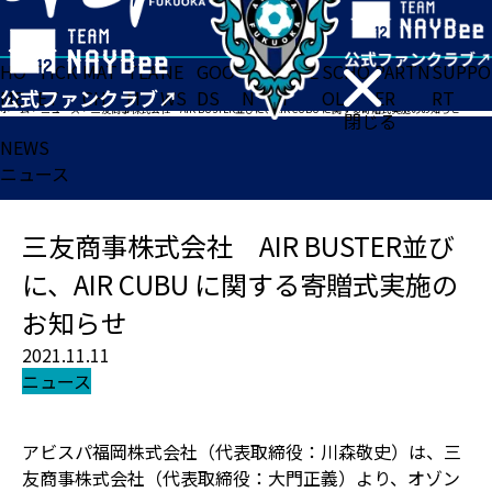
HO
TICK
MAT
TEA
NE
GOO
FA
ACADE
SCHO
PARTN
SUPPO
ME
ET
CH
M
WS
DS
N
MY
OL
ER
RT
ホーム
>
ニュース
>
三友商事株式会社 AIR BUSTER並びに、AIR CUBU に関する寄贈式実施のお知らせ
閉じる
NEWS
ニュース
三友商事株式会社 AIR BUSTER並び
に、AIR CUBU に関する寄贈式実施の
お知らせ
2021.11.11
ニュース
アビスパ福岡株式会社（代表取締役：川森敬史）は、三
友商事株式会社（代表取締役：大門正義）より、オゾン