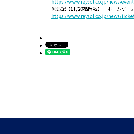
https://www.reysol.co.jp/news/even
※追記【11/20福岡戦】『ホームゲ
https://www.reysol.co.jp/news/tick