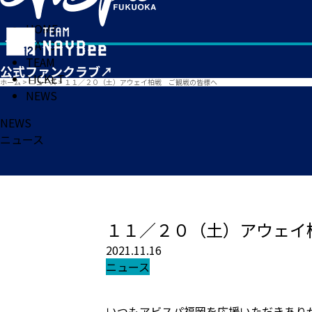
HOME
MATCH
TEAM
TICKET
ホーム
>
ニュース
>
１１／２０（土）アウェイ柏戦 ご観戦の皆様へ
NEWS
NEWS
ニュース
１１／２０（土）アウェイ
2021.11.16
ニュース
いつもアビスパ福岡を応援いただきあり