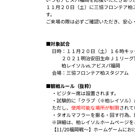
１１月２０日（土）に三協フロンテア柏
す。
ご来場の際は必ずご確認いただき、安心
■対象試合
日時：１１月２０日（土）１６時キッ
２０２１明治安田生命Ｊ１リーグ
柏レイソルvs.アビスパ福岡
会場：三協フロンテア柏スタジアム
■観戦ルール（抜粋）
・ビジター席は設置されます。
・試験的に「クラブ（※柏レイソル）
ただし、
使用可能な場所が制限
されて
・タオルマフラーを振る・回す行為、
※詳細は、柏レイソルホームページを
【11/20福岡戦～】ホームゲームに