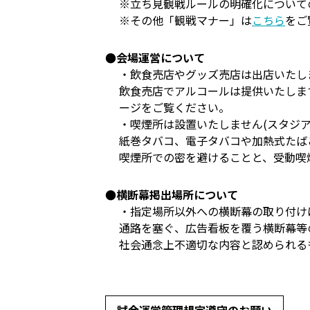
※立ち見観戦ルールの明確化について
※その他「観戦マナー」は
こちら
をご
●会場運営について
・飲食売店やグッズ売店は出店いたし
飲食売店でアルコールは提供いたしま
ージをご覧ください。
・喫煙所は設置いたしません(スタジア
紙巻タバコ、電子タバコや加熱式たば
喫煙所での密を避けることと、受動喫
●横断幕掲出場所について
・指定場所以外への横断幕の取り付け
通路を塞ぐ、広告看板を覆う横断幕等
社会通念上不適切な内容と認められる