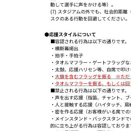
動して選手に声をかける等）。
(7) スタジアムの外でも、社会的
スクのある行動を回避してください。
●応援スタイルについて
■容認される行為は以下の通りです。
・横断幕掲出
・拍手・手拍子
・タオルマフラー・ゲートフラッグな
・太鼓、応援ハリセン等、自席で叩け
・
大旗を含むフラッグを振る ※ただ
・
タオルマフラーを振る、もしくは回
■禁止される行為は以下の通りです。
・声を出す応援（指笛、チャント、ブ
・人と接触する応援（ハイタッチ、肩
・密を作る応援（お客様がいる席での
・メインスタンド・バックスタンドで
的に立ち上がる行為は容認しておりま