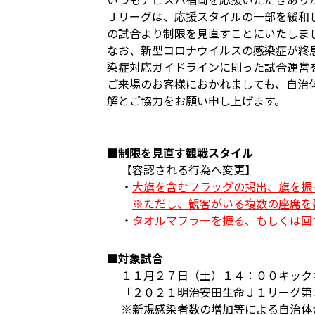
Ｊリーグは、応援スタイルの一部を緩和
の試合より制限を見直すことにいたしま
なお、新型コロナウイルスの感染症が終
染症対応ガイドラインに則った試合運営
ご来場のお客様におかれましても、自治
解とご協力をお願い申し上げます。
■制限を見直す観戦スタイル
【容認される行為へ変更】
・
大旗を含むフラッグの掲出、旗を振
※ただし、観客がいる複数の座席を
・
タオルマフラーを振る、もしくは回
■対象試合
１１月２７日（土）１４：００キック
「２０２１明治安田生命Ｊ１リーグ第
※新規感染者数の増加等による自治体