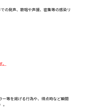
声での発声、歌唱や声援、密集等の感染リ
す。
ラー等を掲げる行為や、得点時など瞬間
）。