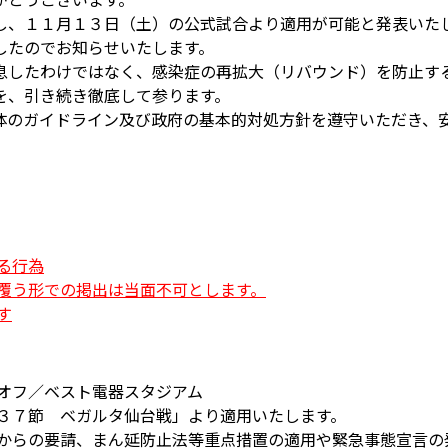
し、１１月１３日（土）の公式試合より適用が可能と発表いた
したのでお知らせいたします。
息したわけではなく、感染症の再拡大（リバウンド）を防止す
を、引き続き徹底して参ります。
体のガイドライン及び政府の基本的対処方針を遵守いただき、
る行為
覆う形での掲出は当面不可とします。
す
オフ／ベスト電器スタジアム
３７節 ベガルタ仙台戦」より適用いたします。
からの要請、まん延防止法等重点措置の適用や緊急事態宣言の