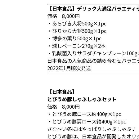
【日本食品】デリック大満足バラエティ
価格 8,000円
・あらびき大将500g×1pc
・ぴりから大将500g×1pc
・博多の薫り500g×1pc
・燻しベーコン270g×2本
・乳酸菌入りサラダチキンプレーン100g×
日本食品の人気商品の詰め合わせバラエ
2022年1月順次発送
【日本食品】
とびうめ豚しゃぶしゃぶセット
価格 8,000円
・とびうめ豚ロース約400g×1pc
・とびうめ豚肩ロース約400g×1pc
さむ～い冬にはやっぱりしゃぶしゃぶ♪
とびうめ豚は、日本食品が開発したオリ