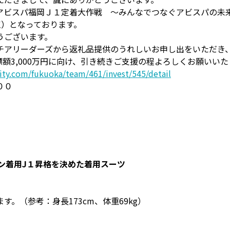
ビスパ福岡Ｊ１定着大作戦 ～みんなでつなぐアビスパの未来～
点）となっております。
うございます。
チアリーダーズから返礼品提供のうれしいお申し出をいただき
額3,000万円に向け、引き続きご支援の程よろしくお願いい
ity.com/fukuoka/team/461/invest/545/detail
００
ズン着用J１昇格を決めた着用スーツ
。（参考：身長173cm、体重69kg）