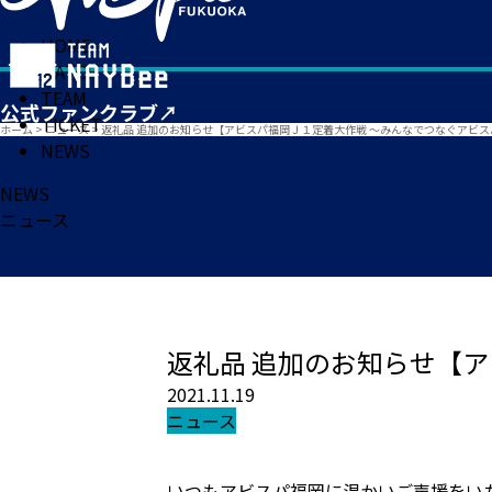
HOME
MATCH
TEAM
TICKET
ホーム
>
ニュース
>
返礼品 追加のお知らせ【アビスパ福岡Ｊ１定着大作戦 ～みんなでつなぐアビ
NEWS
NEWS
ニュース
返礼品 追加のお知らせ【
2021.11.19
ニュース
いつもアビスパ福岡に温かいご声援をい