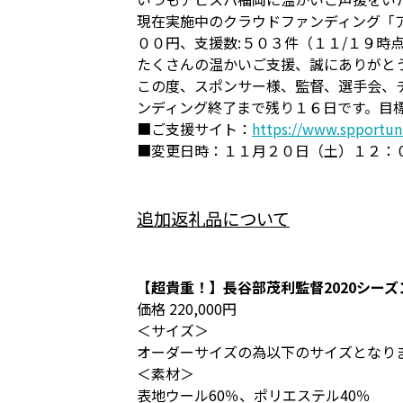
現在実施中のクラウドファンディング「ア
００円、支援数:５０３件（１１/１９時
たくさんの温かいご支援、誠にありがと
この度、スポンサー様、監督、選手会、
ンディング終了まで残り１６日です。目標
■ご支援サイト：
https://www.spportun
■変更日時：１１月２０日（土）１２：
追加返礼品について
【超貴重！】長谷部茂利監督2020シー
価格 220,000円
＜サイズ＞
オーダーサイズの為以下のサイズとなります
＜素材＞
表地ウール60％、ポリエステル40％