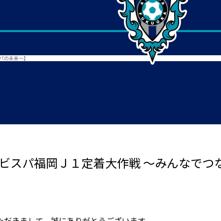
スパの未来～】
アビスパ福岡Ｊ１定着大作戦 ～みんなでつ
ただきまして、誠にありがとうございます。