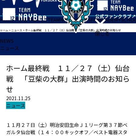
HOME
TICKET
MATCH
TEAM
NEWS
GOODS
FAN
ACADEMY
SCHO
ホーム
>
ニュース
>
ホーム最終戦 １１／２７（土）仙台戦 「豆柴の大群」出演時間のお知らせ
閉じる
NEWS
ニュース
ホーム最終戦 １１／２７（土）仙台
戦 「豆柴の大群」出演時間のお知ら
せ
2021.11.25
ニュース
１１月２７日（土）明治安田生命Ｊ１リーグ第３７節ベ
ガルタ仙台戦（１４：００キックオフ／ベスト電器スタ