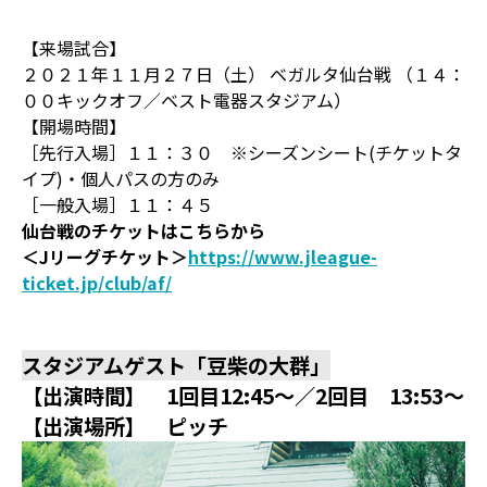
【来場試合】
２０２１年１１月２７日（土） ベガルタ仙台戦 （１４：
００キックオフ／ベスト電器スタジアム）
【開場時間】
［先行入場］１１：３０ ※シーズンシート(チケットタ
イプ)・個人パスの方のみ
［一般入場］１１：４５
仙台戦のチケットはこちらから
＜Jリーグチケット＞
https://www.jleague-
ticket.jp/club/af/
スタジアムゲスト「豆柴の大群」
【出演時間】 1回目12:45～／2回目 13:53～
【出演場所】 ピッチ