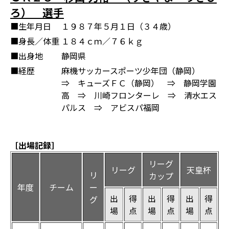
ろ） 選手
■生年月日
１９８７年５月１日（３４歳）
■身長／体重
１８４ｃｍ／７６ｋｇ
■出身地
静岡県
■経歴
麻機サッカースポーツ少年団（静岡）
⇒ キューズＦＣ（静岡） ⇒ 静岡学園
高 ⇒ 川崎フロンターレ ⇒ 清水エス
パルス ⇒ アビスパ福岡
［出場記録］
リーグ
リーグ
天皇杯
リ
カップ
年度
チーム
ー
出
得
出
得
出
得
グ
場
点
場
点
場
点