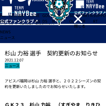
HO
TICK
MAT
TEA
NE
GOO
FA
ACADE
SCHO
PARTN
SUPPO
ME
ET
CH
M
WS
DS
N
MY
OL
ER
RT
ホーム
>
ニュース
>
杉山 力裕 選手 契約更新のお知らせ
閉じる
NEWS
ニュース
杉山 力裕 選手 契約更新のお知らせ
2021.12.07
ニュース
アビスパ福岡は杉山 力裕 選手と、２０２２シーズンの契
約を更新いたしましたのでお知らせいたします。
ＧＫ２３ 杉山 力裕 （すぎやま りきひ