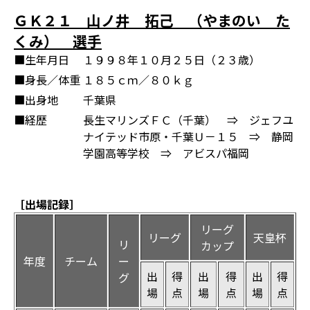
ＧＫ２１ 山ノ井 拓己 （やまのい た
くみ） 選手
■生年月日
１９９８年１０月２５日（２３歳）
■身長／体重
１８５ｃｍ／８０ｋｇ
■出身地
千葉県
■経歴
長生マリンズＦＣ（千葉） ⇒ ジェフユ
ナイテッド市原・千葉Ｕ－１５ ⇒ 静岡
学園高等学校 ⇒ アビスパ福岡
［出場記録］
リーグ
リーグ
天皇杯
リ
カップ
年度
チーム
ー
出
得
出
得
出
得
グ
場
点
場
点
場
点