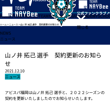
HOME
TICKET
MATCH
TEAM
NEWS
GOODS
FAN
ACADEMY
SCHO
ホーム
>
ニュース
>
山ノ井 拓己 選手 契約更新のお知らせ
閉じる
NEWS
ニュース
山ノ井 拓己 選手 契約更新のお知ら
せ
2021.12.10
ニュース
アビスパ福岡は山ノ井 拓己 選手と、２０２２シーズンの
契約を更新いたしましたのでお知らせいたします。