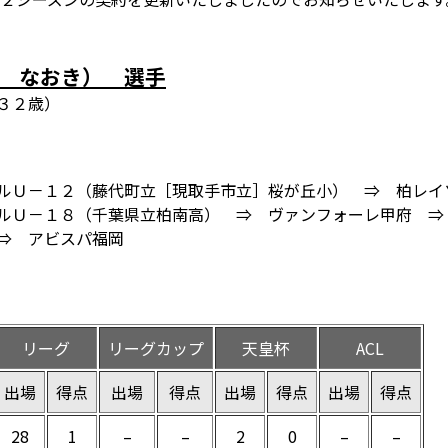
 なおき） 選手
３２歳）
ルＵ－１２（藤代町立［現取手市立］桜が丘小） ⇒ 柏レイ
ルＵ－１８（千葉県立柏南高） ⇒ ヴァンフォーレ甲府 ⇒
⇒ アビスパ福岡
リーグ
リーグカップ
天皇杯
ACL
出場
得点
出場
得点
出場
得点
出場
得点
28
1
–
–
2
0
–
–