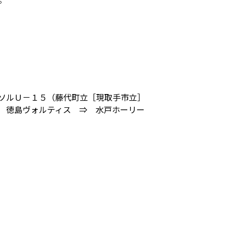
ソルＵ－１５（藤代町立［現取手市立］
 徳島ヴォルティス ⇒ 水戸ホーリー