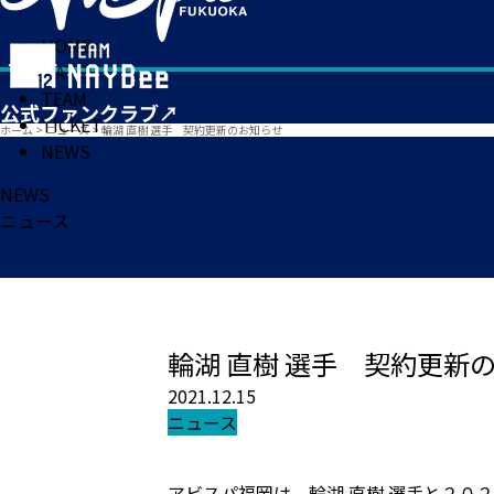
HOME
MATCH
TEAM
TICKET
ホーム
>
ニュース
>
輪湖 直樹 選手 契約更新のお知らせ
NEWS
NEWS
ニュース
輪湖 直樹 選手 契約更新
2021.12.15
ニュース
アビスパ福岡は、輪湖 直樹 選手と２０