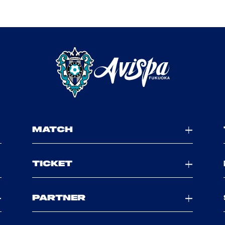
MATCH
TICKET
PARTNER