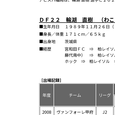
ＤＦ２２ 輪湖 直樹 （わこ
■生年月日
１９８９年１１月２６日（
■身長／体重
１７１ｃｍ／６５ｋｇ
■出身地
茨城県
■経歴
宮和田ＦＣ ⇒ 柏レイソ
藤代南中） ⇒ 柏レイソ
ホック ⇒ 柏レイソル 
［出場記録］
年度
チーム
リーグ
2008
ヴァンフォーレ甲府
J2