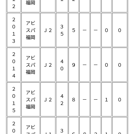
福岡
２
２
アビ
０
３
スパ
Ｊ２
５
－
－
０
０
１
５
福岡
３
２
アビ
０
４
スパ
Ｊ２
９
－
－
０
０
１
０
福岡
４
２
アビ
０
４
スパ
Ｊ２
８
－
－
１
０
１
２
福岡
５
２
アビ
０
３