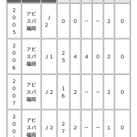
２
アビ
０
Ｊ
スパ
０
０
－
－
２
０
０
２
福岡
５
２
アビ
０
２
スパ
Ｊ１
４
４
０
２
０
０
５
福岡
６
２
アビ
０
１
スパ
Ｊ２
２
－
－
２
０
０
６
福岡
７
２
アビ
０
２
スパ
Ｊ２
２
－
－
１
０
０
７
福岡