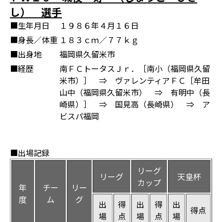
し） 選手
■生年月日
１９８６年４月１６日
■身長／体重
１８３ｃｍ／７７ｋｇ
■出身地
福岡県久留米市
■経歴
南ＦＣトータスＪｒ．［南小（福岡県久留
米市）］ ⇒ ヴァレンティアＦＣ［牟田
山中（福岡県久留米市） ⇒ 有明中（長
崎県）］ ⇒ 国見高（長崎県） ⇒ ア
ビスパ福岡
■出場記録
リーグ
リーグ
天皇杯
カップ
年
チー
リー
度
ム
グ
出
得
出
得
出
得点
場
点
場
点
場