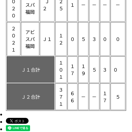
０
Ｊ
２
スパ
１
－
－
－
－
２
２
５
福岡
０
２
アビ
０
１
スパ
Ｊ１
０
５
３
０
０
２
２
福岡
１
１
１
１
Ｊ１合計
０
５
３
０
７
９
１
３
６
１
Ｊ２合計
７
－
－
５
６
７
１