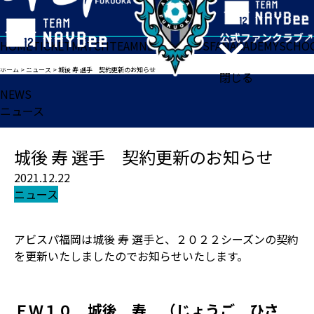
HOME
TICKET
MATCH
TEAM
NEWS
GOODS
FAN
ACADEMY
SCHO
ホーム
>
ニュース
>
城後 寿 選手 契約更新のお知らせ
閉じる
NEWS
ニュース
城後 寿 選手 契約更新のお知らせ
2021.12.22
ニュース
アビスパ福岡は城後 寿 選手と、２０２２シーズンの契約
を更新いたしましたのでお知らせいたします。
ＦＷ１０ 城後 寿 （じょうご ひさ