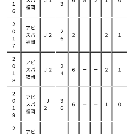
スパ
Ｊ１
６
８
２
１
０
１
３
福岡
６
２
アビ
０
２
スパ
Ｊ２
２
－
－
２
１
１
６
福岡
７
２
アビ
０
２
スパ
Ｊ２
６
－
－
２
１
１
４
福岡
８
２
アビ
０
Ｊ
３
スパ
６
－
－
１
０
１
２
６
福岡
９
２
アビ