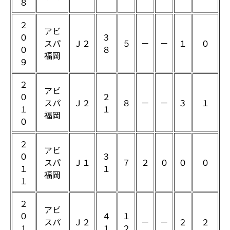
８
２
アビ
０
３
スパ
Ｊ２
５
－
－
１
０
０
８
福岡
９
２
アビ
０
２
スパ
Ｊ２
８
－
－
３
１
１
１
福岡
０
２
アビ
０
３
スパ
Ｊ１
７
２
０
０
０
１
１
福岡
１
２
アビ
０
４
１
スパ
Ｊ２
－
－
２
２
１
１
２