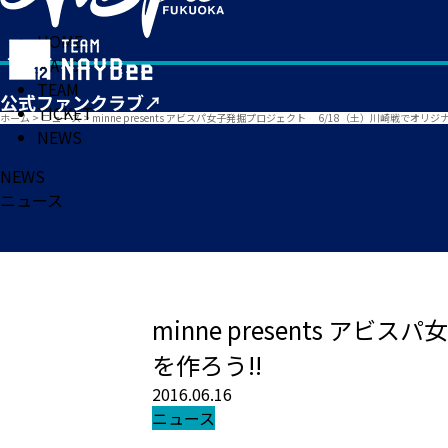
HOME
MATCH
TEAM
TICKET
ホーム
>
ニュース
>
minne presents アビスパ女子発掘プロジェクト 6/18（土）川崎戦でオリ
NEWS
NEWS
ニュース
minne presents 
を作ろう!!
2016.06.16
ニュース