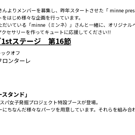
りメンバーを募集し、昨年スタートさせた「 minne pres
トをはじめ様々な企画を行っています。
だいている「minne（ミンネ）」さんと一緒に、オリジナル
クセサリーを作ってキュートに応援してください!!
1stステージ 第16節
00キックオフ
崎フロンターレ
ム
リースタンド」
s アビスパ女子発掘プロジェクト特設ブースが登場。
ーにちなんだ様々なパーツを用意しています。それらを組み合