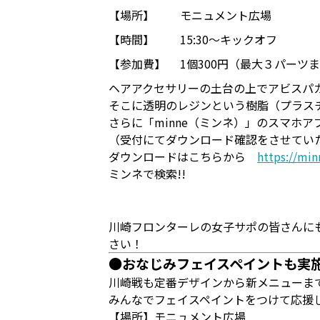
【場所】
モニュメント広場
【時間】
15:30～キックオフ
【参加費】
1個300円（最大３パーツ
ヘアアクセサリーの土台の上でアビスパ
そこに透明のレジンという樹脂（プラス
さらに「minne（ミンネ）」のスマホア
（受付にてダウンロード確認をさせてい
ダウンロードはこちらから
https://mi
ミンネで検索!!
川崎フロンターレの女子サポの皆さんに
さい！
●おなじみフェイスペイントも実施
川崎戦も定番デザインから新メニューまで
みんなでフェイスペイントをつけて応援し
【場所】モニュメント広場