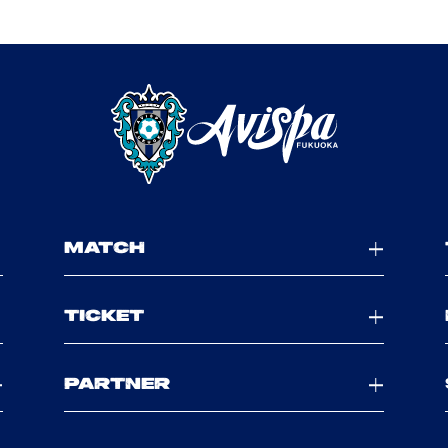
MATCH
TICKET
PARTNER