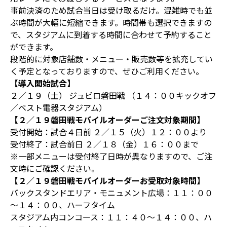
事前決済のため試合当日は受け取るだけ。混雑時でも並
ぶ時間が大幅に短縮できます。時間帯も選択できますの
で、スタジアムに到着する時間に合わせて予約すること
ができます。
段階的に対象店舗数・メニュー・販売数等を拡充してい
く予定となっておりますので、ぜひご利用ください。
【導入開始試合】
２／１９（土） ジュビロ磐田戦 （１４：００キックオフ
／ベスト電器スタジアム）
【２／１９磐田戦モバイルオーダーご注文対象期間】
受付開始：試合４日前 ２／１５（火）１２：００より
受付終了：試合前日 ２／１８（金）１６：００まで
※一部メニューは受付終了日時が異なりますので、ご注
文時にご確認ください。
【２／１９磐田戦モバイルオーダーお受取対象時間】
バックスタンドエリア・モニュメント広場：１１：００
～１４：００、ハーフタイム
スタジアム内コンコース：１１：４０～１４：００、ハ