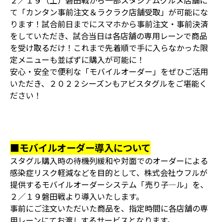
２／１９（土）磐田戦から一部スタジアムグルメ店舗に
て「カンタン事前注文＆ラクラク店舗受取」が可能にな
ります！試合前日までにスマホから事前注文・事前決済
をしていただき、試合当日は各店舗の専用レーンで商品
を受け取るだけ！これまで先着順で手に入らなかった限
定メニューも並ばずに購入が可能に！
安心・安全で便利な「モバイルオーダー」をぜひご活用
いただき、２０２２シーズンもアビスタグルをご堪能く
ださい！
■モバイルオーダー導入について
スタグル購入時の待機列緩和や対面でのオーダーによる
感染症リスク軽減などを目的として、株式会社ウフルが
提供するモバイルオーダーシステム「売り子―ル」を、
２／１９磐田戦より導入いたします。
事前にご注文いただいた商品を、指定時間に各店舗の専
用レーンにてお渡しするサービスとなります。