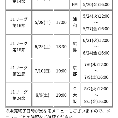
第14節
FM
5/20(金)16:00
5/24(火)12:00
J1リーグ
浦
5/28(土)
17:00
～
第16節
和
5/27(金)16:00
6/21(火)12:00
J1リーグ
広
6/25(土)
18:30
～
第18節
島
6/24(金)16:00
7/6(水)12:00
J1リーグ
京
7/10(日)
19:00
～
第21節
都
7/9(土)16:00
G
8/2(火)12:00
J1リーグ
8/6(土)
19:00
大
～
第24節
阪
8/5(金)16:00
※販売終了日時が異なるメニューもございますので、メ
ニューごとの注釈をご確認ください。