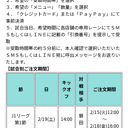
２．希望の「受取時間帯」を選択
３．希望の「メニュー」「数量」を選択
４．「クレジットカード」または「ＰａｙＰａｙ」にて
事前決済
５．試合当日、希望時間に各店舗の専用レーンにてＳＭ
ＳもしくはＬＩＮＥに記載の「引換番号」を提示して受
取
※受取時間帯の約５分前に、本人確認で選択いただいた
ＳＭＳもしくはＬＩＮＥ宛に呼出メッセージをお送りい
たします。
【試合別ご注文期間】
対
キッ
戦
節
日
クオ
ご注文期間
相
フ
手
2/15(火)12:00
J1リーグ
磐
2/19(土)
14:00
～
第1節
田
2/18(金)16:00