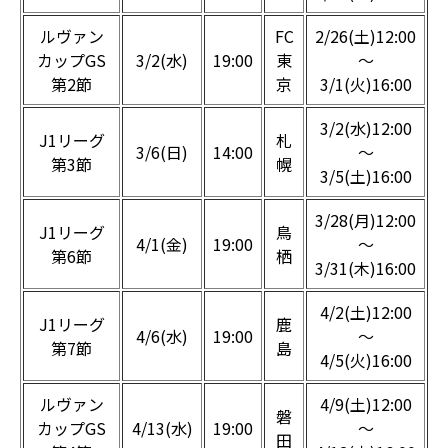
ルヴァン
FC
2/26(土)12:00
カップGS
3/2(水)
19:00
東
～
第2節
京
3/1(火)16:00
3/2(水)12:00
J1リーグ
札
3/6(日)
14:00
～
第3節
幌
3/5(土)16:00
3/28(月)12:00
J1リーグ
鳥
4/1(金)
19:00
～
第6節
栖
3/31(木)16:00
4/2(土)12:00
J1リーグ
鹿
4/6(水)
19:00
～
第7節
島
4/5(火)16:00
ルヴァン
4/9(土)12:00
磐
カップGS
4/13(水)
19:00
～
田