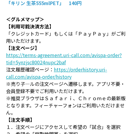
「キリン 生茶555mlPET」 140円
＜グルメマップ＞
【利用可能決済方法】
「クレジットカード」もしくは「ＰａｙＰａｙ」がご利
用いただけます。
【注文ページ】
https://terms-agreement.uri-call.com/avispa-order?
tid=5ynzjsc80024nupc2baf
注文履歴確認ページ：
https://orderhistory.uri-
call.com/avispa-order/history
※売り子―ルの注文ページへ遷移します。アプリ不要・
会員登録不要でご利用いただけます。
※推奨ブラウザはＳａｆａｒｉ、Ｃｈｒｏｍｅの最新版
となります。フィーチャーフォンはご利用いただけませ
ん。
【注文手順】
１．注文ページにアクセスして希望の「試合」を選択