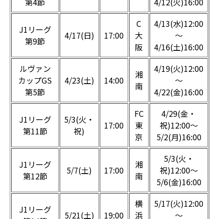
第4節
4/12(火)16:00
C
4/13(水)12:00
J1リーグ
4/17(日)
17:00
大
～
第9節
阪
4/16(土)16:00
ルヴァン
4/19(火)12:00
湘
カップGS
4/23(土)
14:00
～
南
第5節
4/22(金)16:00
FC
4/29(金・
J1リーグ
5/3(火・
17:00
東
祝)12:00～
第11節
祝)
京
5/2(月)16:00
5/3(火・
J1リーグ
湘
5/7(土)
17:00
祝)12:00～
第12節
南
5/6(金)16:00
横
5/17(火)12:00
J1リーグ
5/21(土)
19:00
浜
～