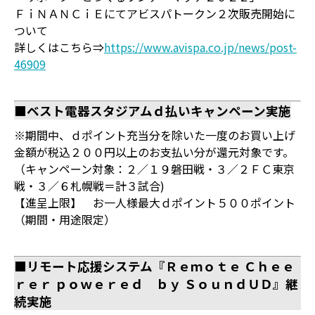
ＦｉＮＡＮＣｉＥにてアビスパトークン２次販売開始に
ついて
詳しくはこちら⇒
https://www.avispa.co.jp/news/post-
46909
■ベスト電器スタジアムｄ払いキャンペーン実施
※期間中、ｄポイント充当分を除いた一度のお買い上げ
金額が税込２００円以上のお支払い分が還元対象です。
（キャンペーン対象：２／１９磐田戦・３／２ＦＣ東京
戦・３／６札幌戦＝計３試合)
【進呈上限】 お一人様最大ｄポイント５００ポイント
（期間・用途限定）
■リモート応援システム『Ｒｅｍｏｔｅ Ｃｈｅｅ
ｒｅｒ ｐｏｗｅｒｅｄ ｂｙ ＳｏｕｎｄＵＤ』継
続実施