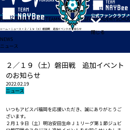
HOME
TICKET
MATCH
TEAM
NEWS
GOODS
FAN
ACADEMY
SCHO
ホーム
>
ニュース
>
２／１９（土）磐田戦 追加イベントのお知らせ
閉じる
NEWS
ニュース
２／１９（土）磐田戦 追加イベント
のお知らせ
2022.02.19
ニュース
いつもアビスパ福岡を応援いただき、誠にありがとうご
ざいます。
２月１９日（土）明治安田生命Ｊ１リーグ第１節ジュビ