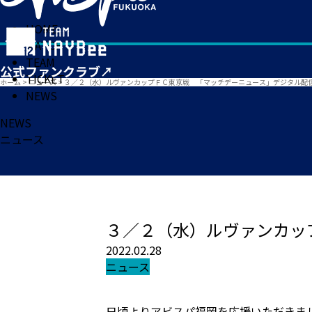
HOME
MATCH
TEAM
TICKET
ホーム
>
ニュース
>
３／２（水）ルヴァンカップＦＣ東京戦 「マッチデーニュース」デジタル配
NEWS
NEWS
ニュース
３／２（水）ルヴァンカッ
2022.02.28
ニュース
日頃よりアビスパ福岡を応援いただきま