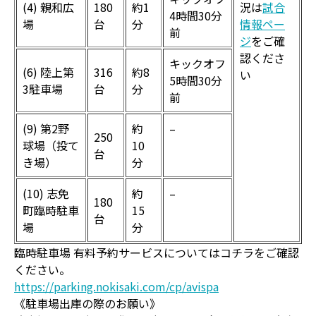
(4) 親和広
180
約1
況は
試合
4時間30分
場
台
分
情報ペー
前
ジ
をご確
認くださ
キックオフ
(6) 陸上第
316
約8
い
5時間30分
3駐車場
台
分
前
(9) 第2野
約
–
250
球場（投て
10
台
き場）
分
(10) 志免
約
–
180
町臨時駐車
15
台
場
分
臨時駐車場 有料予約サービスについてはコチラをご確認
ください。
https://parking.nokisaki.com/cp/avispa
《駐車場出庫の際のお願い》