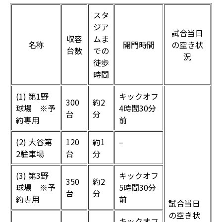
スタ
ジア
試合当日
収容
ムま
名称
開門時間
の空き状
台数
での
況
徒歩
時間
(1) 第1野
キックオフ
300
約2
球場 ※予
4時間30分
台
分
約専用
前
(2) 大谷第
120
約1
–
2駐車場
台
分
(3) 第3野
キックオフ
350
約2
球場 ※予
5時間30分
台
分
約専用
前
試合当日
の空き状
キックオフ