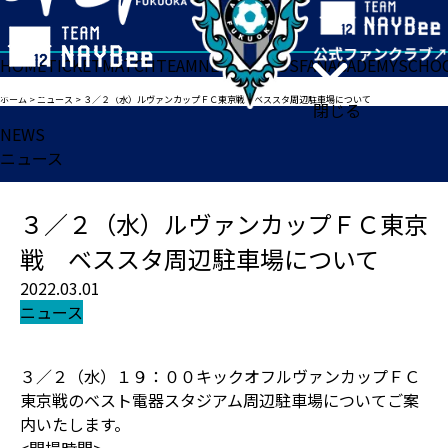
HOME
TICKET
MATCH
TEAM
NEWS
GOODS
FAN
ACADEMY
SCHO
ホーム
>
ニュース
>
３／２（水）ルヴァンカップＦＣ東京戦 ベススタ周辺駐車場について
閉じる
NEWS
ニュース
３／２（水）ルヴァンカップＦＣ東京
戦 ベススタ周辺駐車場について
2022.03.01
ニュース
３／２（水）１９：００キックオフルヴァンカップＦＣ
東京戦のベスト電器スタジアム周辺駐車場についてご案
内いたします。