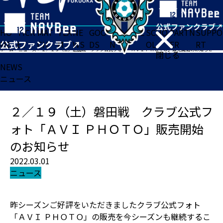
HO
TICK
MAT
TEA
NE
GOO
FA
ACADE
SCHO
PARTN
SUPPO
ME
ET
CH
M
WS
DS
N
MY
OL
ER
RT
ホーム
>
ニュース
>
２／１９（土）磐田戦 クラブ公式フォト「ＡＶＩ ＰＨＯＴＯ」販売開始のお知らせ
閉じる
NEWS
ニュース
２／１９（土）磐田戦 クラブ公式フ
ォト「ＡＶＩ ＰＨＯＴＯ」販売開始
のお知らせ
2022.03.01
ニュース
昨シーズンご好評をいただきましたクラブ公式フォト
「ＡＶＩ ＰＨＯＴＯ」の販売を今シーズンも継続するこ