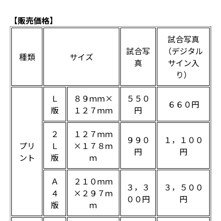
【販売価格】
試合写真
試合写
（デジタル
種類
サイズ
真
サイン入
り）
Ｌ
８９ｍｍ×
５５０
６６０円
版
１２７ｍｍ
円
２
１２７ｍｍ
９９０
１，１００
プリ
Ｌ
×１７８ｍ
円
円
ント
版
ｍ
Ａ
２１０ｍｍ
３，３
３，５００
４
×２９７ｍ
００円
円
版
ｍ