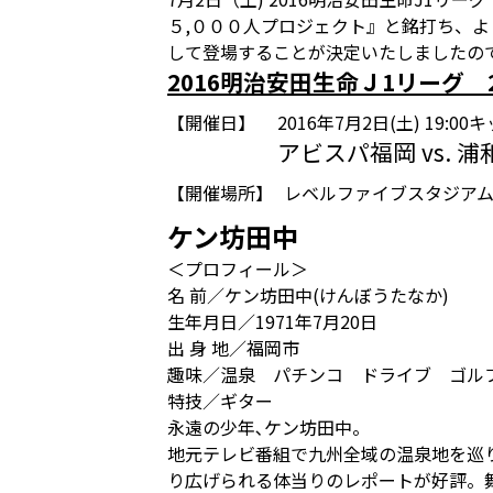
５,０００人プロジェクト』と銘打ち、
して登場することが決定いたしましたの
2016明治安田生命Ｊ1リーグ 
【開催日】
2016年7月2日(土) 19:0
アビスパ福岡 vs. 
【開催場所】
レベルファイブスタジア
ケン坊田中
＜プロフィール＞
名 前／ケン坊田中(けんぼうたなか)
生年月日／1971年7月20日
出 身 地／福岡市
趣味／温泉 パチンコ ドライブ ゴル
特技／ギター
永遠の少年､ケン坊田中。
地元テレビ番組で九州全域の温泉地を巡
り広げられる体当りのレポートが好評。