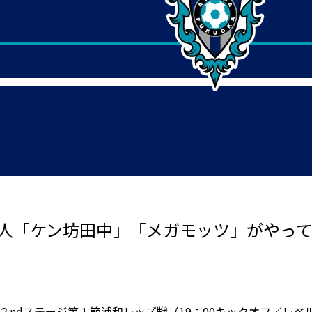
と芸人「ケン坊田中」「メガモッツ」がやってく
リーグ ２ndステージ第１節浦和レッズ戦（19：00キックオフ／