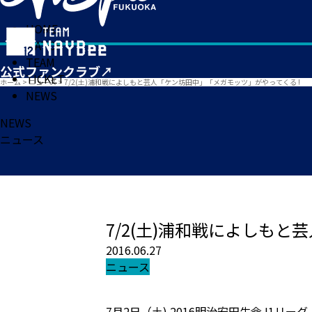
HOME
MATCH
TEAM
TICKET
ホーム
>
ニュース
>
7/2(土)浦和戦によしもと芸人「ケン坊田中」「メガモッツ」がやってくる !
NEWS
NEWS
ニュース
7/2(土)浦和戦によしも
2016.06.27
ニュース
7月2日（土) 2016明治安田生命J1