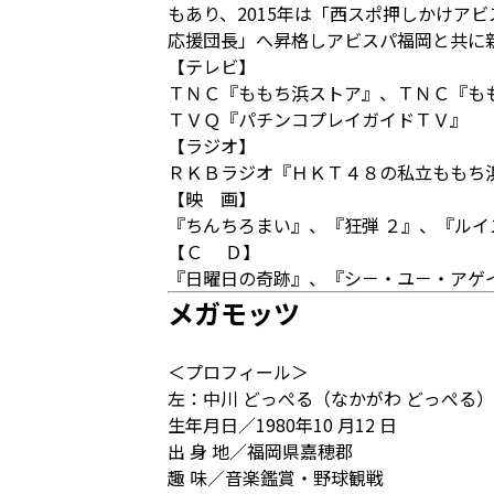
もあり、2015年は「西スポ押しかけア
応援団長」へ昇格しアビスパ福岡と共に
【テレビ】
ＴＮＣ『ももち浜ストア』、ＴＮＣ『も
ＴＶＱ『パチンコプレイガイドＴＶ』
【ラジオ】
ＲＫＢラジオ『ＨＫＴ４８の私立ももち
【映 画】
『ちんちろまい』、『狂弾 ２』、『ル
【Ｃ Ｄ】
『日曜日の奇跡』、『シ－・ユ－・アゲ
メガモッツ
＜プロフィール＞
左：中川 どっぺる（なかがわ どっぺる）
生年月日／1980年10 月12 日
出 身 地／福岡県嘉穂郡
趣 味／音楽鑑賞・野球観戦