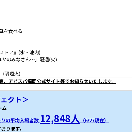
草を食べる
浜ストア』(水・池内)
のほかのみなさん～」隔週(火)
』(隔週火)
次第、アビスパ福岡公式サイト等でお知らせいたします。
ジェクト＞
ーム
12,848人
たりの平均入場者数
（6/27現在）
ております。