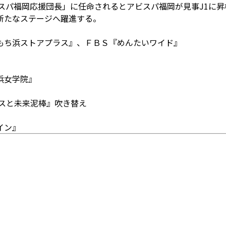
ビスパ福岡応援団長」に任命されるとアビスパ福岡が見事J1に昇
新たなステージへ躍進する。
もち浜ストアプラス』、ＦＢＳ『めんたいワイド』
浜女学院』
イスと未来泥棒』吹き替え
イン』