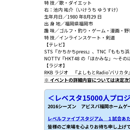
特 技／歌・ダイエット
右：池内 祐介（いけうち ゆうすけ）
生年月日／1980 年8月29 日
出 身 地／福岡県福岡市
趣 味／ゴルフ・釣り・ゲーム・漫画・野
特 技／インラインスケート・剣道
【テレビ】
STS『かちかちpress』、TNC『ももち
NOTTV『HKT48 の「ほかみな」～そ
【ラジオ】
RKB ラジオ 『よしもとRadio’バリカタ
※ イベントの詳細内容については決定
＜レベスタ15000人プロ
2016シーズン アビスパ福岡ホームゲ
レベルファイブスタジアム １試合あ
皆様のご来場を心よりお待ち申し上げ