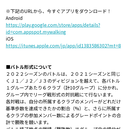
※下記のURLから、今すぐアプリをダウンロード！
Android
https://play.google.com/store/apps/details?
id=com.appspot.mywalking
iOS
https://itunes.apple.com/jp/app/id1383586302?mt=8
■バトル形式について
２０２２シーズンのバトルは、２０２１シーズンと同じ
くＪ１／Ｊ２／Ｊ３のディビジョンを越えて、各バトル
１グループあたり６クラブ（計10グループ）に分かれ、
グループ内でリーグ戦形式の対抗戦にて行ないます。
各対戦は、自分の所属するクラブのメンバーがどれだけ
基準歩数を達成できたかの割合（%）と、さらに所属す
るクラブの参加メンバー数によるグレードポイントの合
計で勝敗を競います。