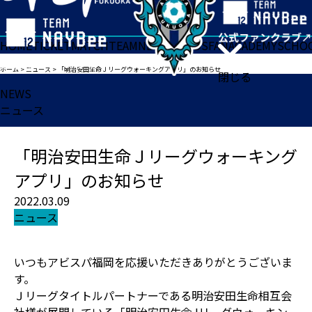
HOME
TICKET
MATCH
TEAM
NEWS
GOODS
FAN
ACADEMY
SCHO
ホーム
>
ニュース
>
「明治安田生命Ｊリーグウォーキングアプリ」のお知らせ
閉じる
NEWS
ニュース
「明治安田生命Ｊリーグウォーキング
アプリ」のお知らせ
2022.03.09
ニュース
いつもアビスパ福岡を応援いただきありがとうございま
す。
Ｊリーグタイトルパートナーである明治安田生命相互会