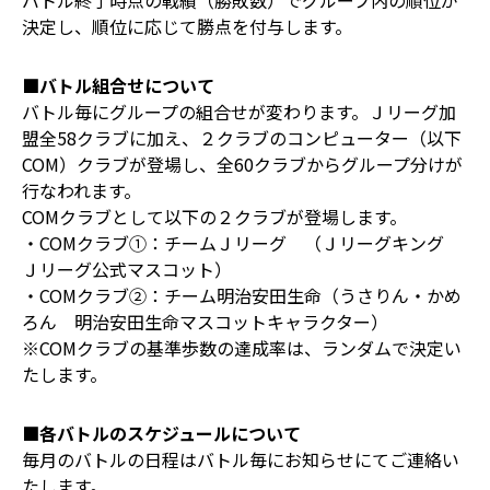
バトル終了時点の戦績（勝敗数）でグループ内の順位が
決定し、順位に応じて勝点を付与します。
■バトル組合せについて
バトル毎にグループの組合せが変わります。Ｊリーグ加
盟全58クラブに加え、２クラブのコンピューター（以下
COM）クラブが登場し、全60クラブからグループ分けが
行なわれます。
COMクラブとして以下の２クラブが登場します。
・COMクラブ①：チームＪリーグ （Ｊリーグキング
Ｊリーグ公式マスコット）
・COMクラブ②：チーム明治安田生命（うさりん・かめ
ろん 明治安田生命マスコットキャラクター）
※COMクラブの基準歩数の達成率は、ランダムで決定い
たします。
■各バトルのスケジュールについて
毎月のバトルの日程はバトル毎にお知らせにてご連絡い
たします。