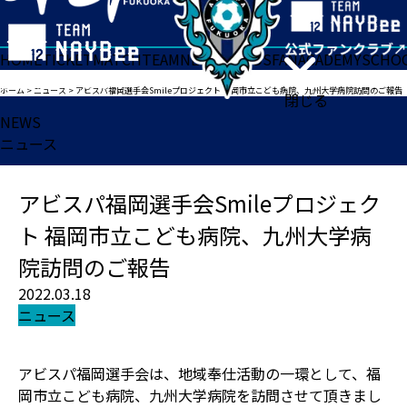
HOME
TICKET
MATCH
TEAM
NEWS
GOODS
FAN
ACADEMY
SCHO
ホーム
>
ニュース
>
アビスパ福岡選手会Smileプロジェクト 福岡市立こども病院、九州大学病院訪問のご報告
閉じる
NEWS
ニュース
アビスパ福岡選手会Smileプロジェク
ト 福岡市立こども病院、九州大学病
院訪問のご報告
2022.03.18
ニュース
アビスパ福岡選手会は、地域奉仕活動の一環として、福
岡市立こども病院、九州大学病院を訪問させて頂きまし