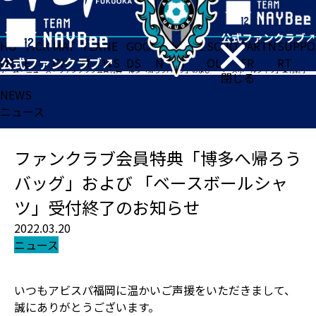
HO
TICK
MAT
TEA
NE
GOO
FA
ACADE
SCHO
PARTN
SUPPO
ME
ET
CH
M
WS
DS
N
MY
OL
ER
RT
ホーム
>
ニュース
>
ファンクラブ会員特典「博多へ帰ろうバッグ」および 「ベースボールシャツ」受付終了のお知らせ
閉じる
NEWS
ニュース
ファンクラブ会員特典「博多へ帰ろう
バッグ」および 「ベースボールシャ
ツ」受付終了のお知らせ
2022.03.20
ニュース
いつもアビスパ福岡に温かいご声援をいただきまして、
誠にありがとうございます。