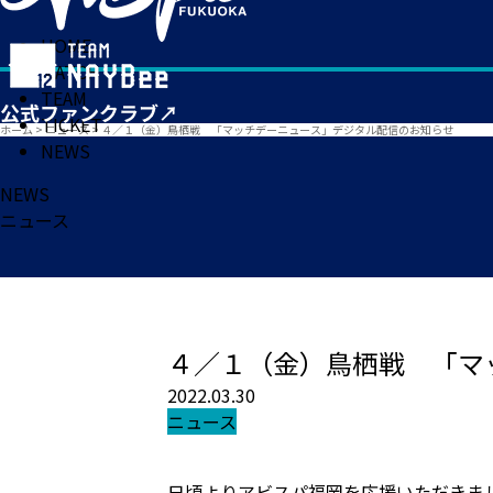
HOME
MATCH
TEAM
TICKET
ホーム
>
ニュース
>
４／１（金）鳥栖戦 「マッチデーニュース」デジタル配信のお知らせ
NEWS
NEWS
ニュース
４／１（金）鳥栖戦 「マ
2022.03.30
ニュース
日頃よりアビスパ福岡を応援いただきま