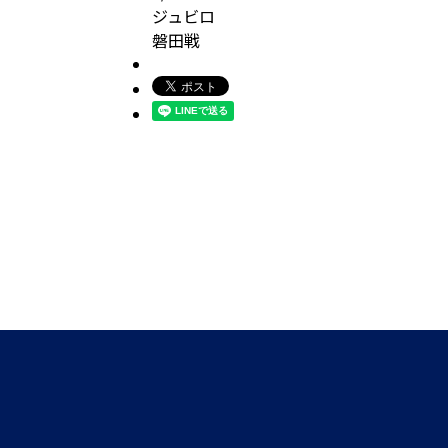
ジュビロ
磐田戦