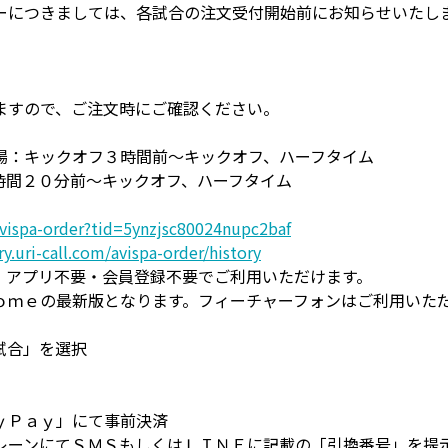
ーにつきましては、各試合の注文受付開始前にお知らせいたし
ますので、ご注文時にご確認ください。
場：キックオフ３時間前～キックオフ、ハーフタイム
時間２０分前～キックオフ、ハーフタイム
avispa-order?tid=5ynzjsc80024nupc2baf
ry.uri-call.com/avispa-order/history
。アプリ不要・会員登録不要でご利用いただけます。
ｏｍｅの最新版となります。フィーチャーフォンはご利用いた
試合」を選択
ｙＰａｙ」にて事前決済
レーンにてＳＭＳもしくはＬＩＮＥに記載の「引換番号」を提