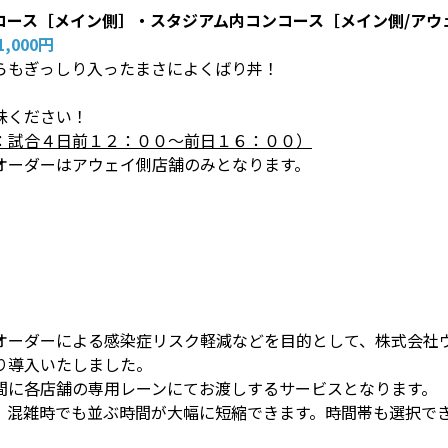
コース［メイン側］・スタジアム内コンコース［メイン側/アウ
,000円
らもぎっしり入ったまさによくばり丼！
味ください！
：試合４日前１２：００～前日１６：００）
オーダーはアウェイ側店舗のみとなります。
オーダーによる感染症リスク軽減などを目的として、株式会社
り導入いたしました。
間に各店舗の専用レーンにてお渡しするサービスとなります。
。混雑時でも並ぶ時間が大幅に短縮できます。時間帯も選択で