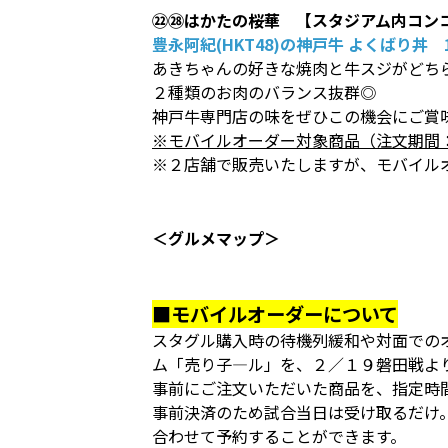
㉒㉘はかたの桜華 【スタジアム内コン
豊永阿紀(HKT48)の神戸牛 よくばり丼 1
あきちゃんの好きな焼肉と牛スジがどち
２種類のお肉のバランス抜群◎
神戸牛専門店の味をぜひこの機会にご賞
※モバイルオーダー対象商品（注文期間
※２店舗で販売いたしますが、モバイル
＜グルメマップ＞
■モバイルオーダーについて
スタグル購入時の待機列緩和や対面での
ム「売り子―ル」を、２／１９磐田戦よ
事前にご注文いただいた商品を、指定時
事前決済のため試合当日は受け取るだけ
合わせて予約することができます。