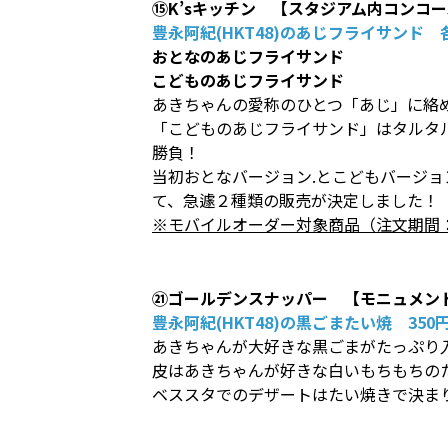
⑮K’sキッチン 【スタジアム内コンコ
豊永阿紀(HKT48)のあじフライサンド 各
おとなのあじフライサンド
こどものあじフライサンド
あきちゃんの愛称のひとつ「あじ」に絡
「こどものあじフライサンド」はタルタ
勝負！
当初おとなバージョン.とこどもバージ
て、急遽２種類の販売が決定しました！
※モバイルオーダー対象商品（注文期間
㉑ゴールデンスナッパー 【モニュメン
豊永阿紀(HKT48)の黒ごまたい焼 350
あきちゃんが大好きな黒ごまがたっぷり
皮はあきちゃんが好きな白いもちもちの
ベススタでのデザートはたい焼きで決ま