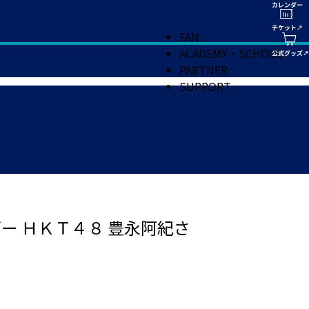
FAN
ACADEMY・SCHOOL
PARTNER
SUPPORT
ー ＨＫＴ４８ 豊永阿紀さ