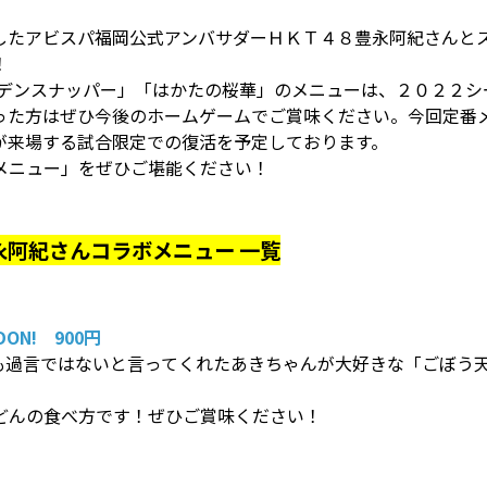
したアビスパ福岡公式アンバサダーＨＫＴ４８豊永阿紀さんと
！
ルデンスナッパー」「はかたの桜華」のメニューは、２０２２シ
った方はぜひ今後のホームゲームでご賞味ください。今回定番
が来場する試合限定での復活を予定しております。
メニュー」をぜひご堪能ください！
阿紀さんコラボメニュー 一覧
DON! 900円
も過言ではないと言ってくれたあきちゃんが大好きな「ごぼう
どんの食べ方です！ぜひご賞味ください！