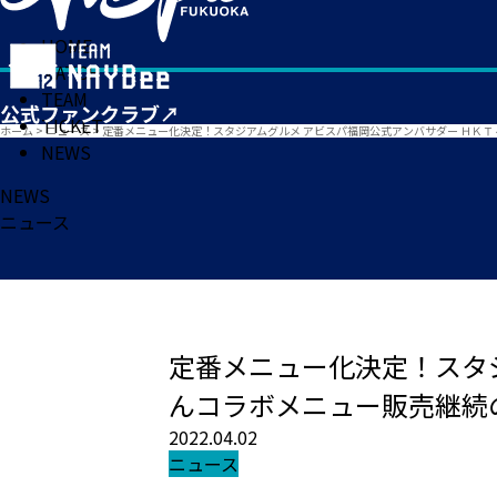
HOME
MATCH
TEAM
TICKET
ホーム
>
ニュース
>
定番メニュー化決定！スタジアムグルメ アビスパ福岡公式アンバサダー ＨＫＴ
NEWS
NEWS
ニュース
定番メニュー化決定！スタジ
んコラボメニュー販売継続
2022.04.02
ニュース