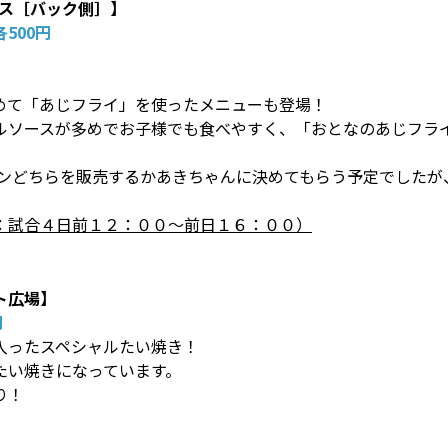
ース［バック側］】
500円
めて「あじフライ」を使ったメニューも登場！
ルソースが多めでお子様でも食べやすく、「おとなのあじフラ
ョンどちらを販売するかあきちゃんに決めてもらう予定でしたが
：試合４日前１２：００～前日１６：００）
ト広場】
円
入ったスペシャルたい焼き！
たい焼きになっています。
り！