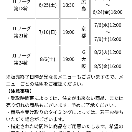
J1リーグ
広
6/25(土)
18:30
～
第18節
島
6/24(金)16:00
7/6(水)12:00
J1リーグ
京
7/10(日)
19:00
～
第21節
都
7/9(土)16:00
G
8/2(火)12:00
J1リーグ
8/6(土)
19:00
大
～
第24節
阪
8/5(金)16:00
※販売終了日時が異なるメニューもございますので、メ
ニューごとの注釈をご確認ください。
【注意事項】
・受取時間帯によっては、注文が出来ない商品、または
売り切れの商品もございます。予めご了承ください。
・商品や受け取りのタイミングによっては、若干お待ち
いただく場合がございます。
・指定された時間帯に商品をご用意いたします。希望の