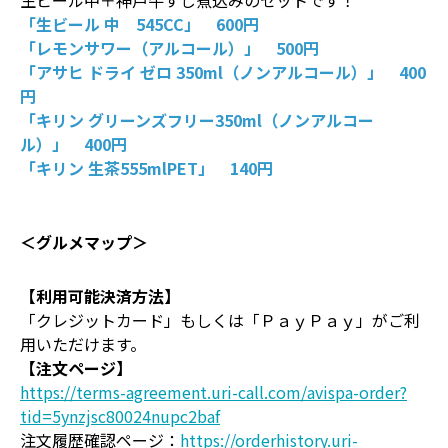
生ビール中＋神戸牛すじ煮込みのセットです！
「生ビール 中 545CC」 600円
「レモンサワー（アルコール）」 500円
「アサヒ ドライ ゼロ 350ml（ノンアルコール）」 400
円
「キリン グリーンズフリー350ml（ノンアルコー
ル）」 400円
「キリン 生茶555mlPET」 140円
＜グルメマップ＞
【利用可能決済方法】
「クレジットカード」もしくは「ＰａｙＰａｙ」がご利
用いただけます。
【注文ページ】
https://terms-agreement.uri-call.com/avispa-order?
tid=5ynzjsc80024nupc2baf
注文履歴確認ページ：
https://orderhistory.uri-