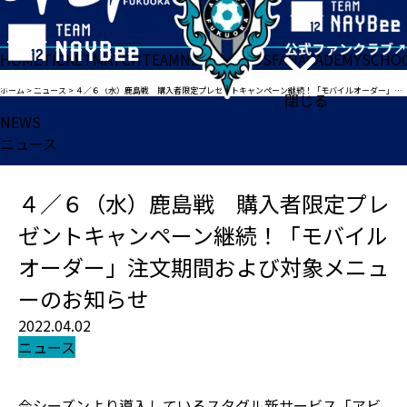
HOME
TICKET
MATCH
TEAM
NEWS
GOODS
FAN
ACADEMY
SCHO
ホーム
>
ニュース
>
４／６（水）鹿島戦 購入者限定プレゼントキャンペーン継続！「モバイルオーダー」注文期間および対象メニューのお知らせ
閉じる
NEWS
ニュース
４／６（水）鹿島戦 購入者限定プレ
ゼントキャンペーン継続！「モバイル
オーダー」注文期間および対象メニュ
ーのお知らせ
2022.04.02
ニュース
今シーズンより導入しているスタグル新サービス「アビ