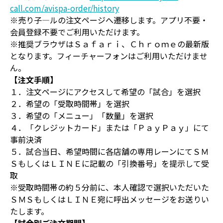
call.com/avispa-order/history
※売り子―ルの注文ページへ遷移します。アプリ不要・
会員登録不要でご利用いただけます。
※推奨ブラウザはＳａｆａｒｉ、Ｃｈｒｏｍｅの最新版
となります。フィーチャーフォンはご利用いただけませ
ん。
【注文手順】
１．注文ページにアクセスして希望の「試合」を選択
２．希望の「受取時間帯」を選択
３．希望の「メニュー」「数量」を選択
４．「クレジットカード」または「ＰａｙＰａｙ」にて
事前決済
５．試合当日、希望時間に各店舗の専用レーンにてＳＭ
ＳもしくはＬＩＮＥに記載の「引換番号」を提示して受
取
※受取時間帯の約５分前に、本人確認で選択いただいた
ＳＭＳもしくはＬＩＮＥ宛に呼出メッセージをお送りい
たします。