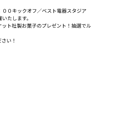
：００キックオフ／ベスト電器スタジア
催いたします。
ケット社製お菓子のプレゼント！抽選でル
ださい！
＞