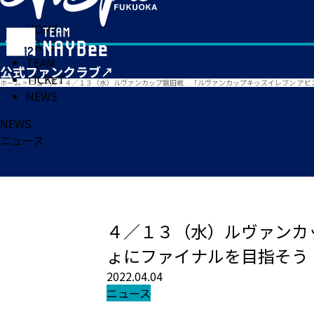
HOME
MATCH
TEAM
TICKET
ホーム
>
ニュース
>
４／１３（水）ルヴァンカップ磐田戦 「ルヴァンカップキッズイレブン アビ
NEWS
NEWS
ニュース
４／１３（水）ルヴァンカ
ょにファイナルを目指そう
2022.04.04
ニュース