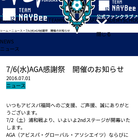
HOME
TICKET
MATCH
TEAM
NEWS
GOODS
FAN
ACADEMY
SCHO
ホーム
>
ニュース
>
7/6(水)AGA感謝祭 開催のお知らせ
閉じる
NEWS
ニュース
7/6(水)AGA感謝祭 開催のお知らせ
2016.07.01
ニュース
いつもアビスパ福岡へのご支援、ご声援、誠にありがと
うございます。
7/2（土）浦和戦より、いよいよ2ndステージが開幕いた
します。
AGA（アビスパ・グローバル・アソシエイツ）ならびに