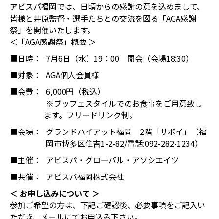
アビスパ福岡では、日頃からの感謝の意を込めまして、
皆様と井原監督・選手たちとの交流を図る「AGA感謝
祭」を開催いたします。
＜「AGA感謝祭」概要 ＞
■日時：
7月6日（水）19：00 開会（会場18:30）
■対象：
AGA個人会員様
■会費：
6,000円（税込）
※ブッフェスタイルでのお食事をご用意致し
ます。フリードリンク制。
■会場：
グランドハイアット福岡 2階「サボイ」（福
岡市博多区住吉1-2-82/電話:092-282-1234）
■主催：
アビスパ・グローバル・アソシエイツ
■共催：
アビスパ福岡株式会社
＜ お申し込みについて ＞
参加ご希望の方は、下記ご確認後、必要事項をご記入い
ただき、メールにてお申込み下さい。