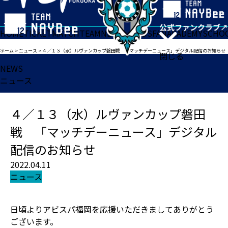
HOME
TICKET
MATCH
TEAM
NEWS
GOODS
FAN
ACADEMY
SCHO
ホーム
>
ニュース
>
４／１３（水）ルヴァンカップ磐田戦 「マッチデーニュース」デジタル配信のお知らせ
閉じる
NEWS
ニュース
４／１３（水）ルヴァンカップ磐田
戦 「マッチデーニュース」デジタル
配信のお知らせ
2022.04.11
ニュース
日頃よりアビスパ福岡を応援いただきましてありがとう
ございます。