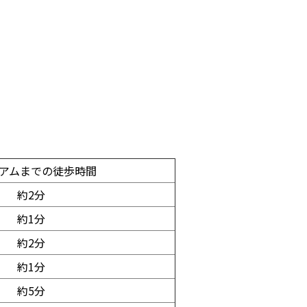
アムまでの徒歩時間
約2分
約1分
約2分
約1分
約5分