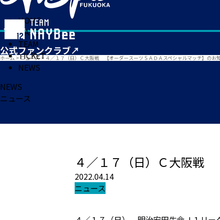
HOME
MATCH
TEAM
TICKET
ホーム
>
ニュース
>
４／１７（日）Ｃ大阪戦 【オーダースーツＳＡＤＡスペシャルマッチ】のお
NEWS
NEWS
ニュース
４／１７（日）Ｃ大阪戦 
2022.04.14
ニュース
４／１７（日） 明治安田生命Ｊ１リー