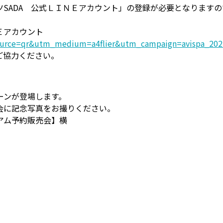
ツSADA 公式ＬＩＮＥアカウント」の登録が必要となります
Ｅアカウント
m_source=qr&utm_medium=a4flier&utm_campaign=avispa_20
ご協力ください。
ーンが登場します。
会に記念写真をお撮りください。
アム予約販売会】横