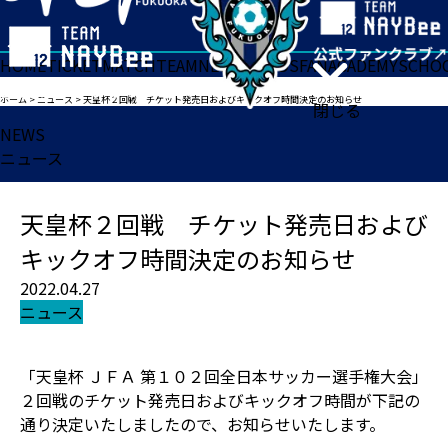
HOME
TICKET
MATCH
TEAM
NEWS
GOODS
FAN
ACADEMY
SCHO
ホーム
>
ニュース
>
天皇杯２回戦 チケット発売日およびキックオフ時間決定のお知らせ
閉じる
NEWS
ニュース
天皇杯２回戦 チケット発売日および
キックオフ時間決定のお知らせ
2022.04.27
ニュース
「天皇杯 ＪＦＡ 第１０２回全日本サッカー選手権大会」
２回戦のチケット発売日およびキックオフ時間が下記の
通り決定いたしましたので、お知らせいたします。