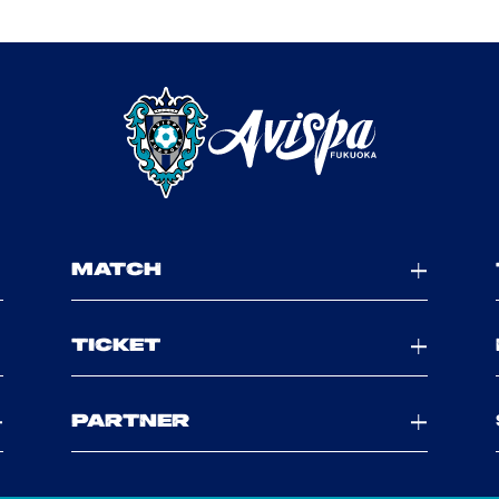
MATCH
TICKET
PARTNER