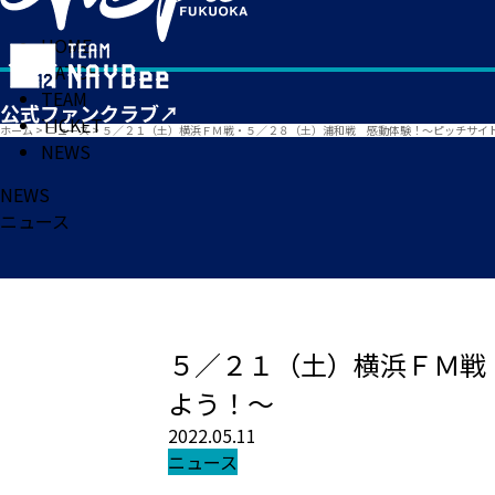
HOME
MATCH
TEAM
TICKET
ホーム
>
ニュース
>
５／２１（土）横浜ＦＭ戦・５／２８（土）浦和戦 感動体験！～ピッチサイ
NEWS
NEWS
ニュース
５／２１（土）横浜ＦＭ戦
よう！～
2022.05.11
ニュース