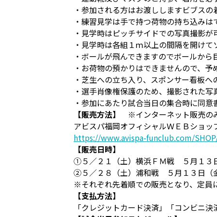
・参加される方はお渡ししますビブスの
・練習見学は手で持つ荷物の持ち込みは
・見学時はピッチサイドでの写真撮影が
・見学時は各組１ｍ以上の間隔を開けて
・ボールが飛んできますのでボールから
・お荷物の預かりはできませんので、予
・芝生への立ち入り、スポンサー看板へ
・選手肖像権保護のため、撮影された写
・参加にあたり試合当日の集合時に同意
【販売方法】
※インターネット販売の
アビスパ福岡オフィシャルＷＥＢショッ
https://www.avispa-funclub.com/SHOP/
【販売日時】
①５／２１（土）横浜ＦＭ戦 ５月１３
②５／２８（土）浦和戦 ５月１３日（
※それぞれ先着順での販売となり、定員
【支払方法】
「クレジットカード決済」「コンビニ決