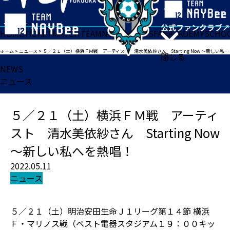
HOME
TICKET
MATCH
TEAM
NEWS
GOODS
FAN
ACADEMY
SCHO
ホーム
>
ニュース
>
５／２１（土）横浜ＦＭ戦 アーティスト 清水美依紗さん Starting Now 〜新しい私へを熱唱！
閉じる
NEWS
ニュース
５／２１（土）横浜ＦＭ戦 アーティ
スト 清水美依紗さん Starting Now
〜新しい私へを熱唱！
2022.05.11
ニュース
５／２１（土）明治安田生命Ｊ１リーグ第１４節 横浜
Ｆ・マリノス戦（ベスト電器スタジアム１９：００キッ