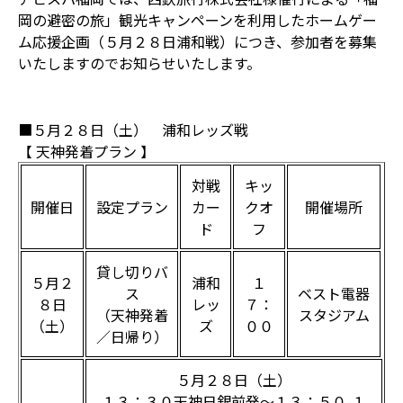
岡の避密の旅」観光キャンペーンを利用したホームゲー
ム応援企画（５月２８日浦和戦）につき、参加者を募集
いたしますのでお知らせいたします。
■５月２８日（土） 浦和レッズ戦
【 天神発着プラン 】
対戦
キッ
開催日
設定プラン
カー
クオ
開催場所
ド
フ
貸し切りバ
５月２
浦和
１
ス
ベスト電器
８日
レッ
７：
（天神発着
スタジアム
（土）
ズ
００
／日帰り）
５月２８日（土）
１３：３０天神日銀前発～１３：５０-１