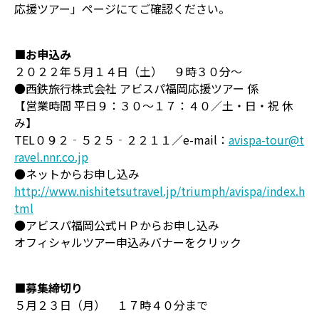
応援ツアー」ページにてご確認ください。
■お申込み
２０２２年５月１４日（土） ９時３０分～
●西鉄旅行株式会社 アビスパ福岡応援ツアー 係
【営業時間 平日９：３０～１７：４０／土・日・祝 休
み】
TEL０９２‐５２５‐２２１１／e-mail：
avispa-tour@t
ravel.nnr.co.jp
●ネットからお申し込み
http://www.nishitetsutravel.jp/triumph/avispa/index.h
tml
●アビスパ福岡公式ＨＰからお申し込み
オフィシャルツアー申込みバナーをクリック
■募集締切り
５月２３日（月） １７時４０分まで