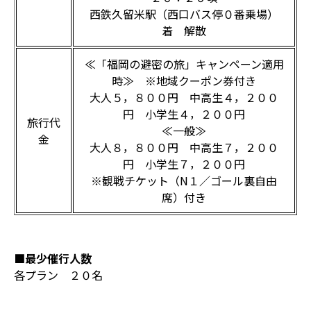
西鉄久留米駅（西口バス停０番乗場）
着 解散
≪「福岡の避密の旅」キャンペーン適用
時≫ ※地域クーポン券付き
大人５，８００円 中高生４，２００
円 小学生４，２００円
旅行代
≪一般≫
金
大人８，８００円 中高生７，２００
円 小学生７，２００円
※観戦チケット（N１／ゴール裏自由
席）付き
■最少催行人数
各プラン ２０名