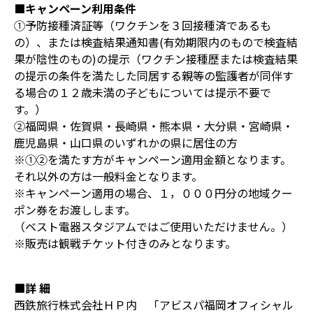
■キャンペーン利用条件
①予防接種済証等（ワクチンを３回接種済であるも
の）、または検査結果通知書(有効期限内のもので検査結
果が陰性のもの)の提示（ワクチン接種歴または検査結果
の提⽰の条件を満たした同居する親等の監護者が同伴す
る場合の１２歳未満の⼦どもについては提⽰不要で
す。）
②福岡県・佐賀県・長崎県・熊本県・大分県・宮崎県・
鹿児島県・山口県のいずれかの県に居住の方
※①②を満たす方がキャンペーン適用金額となります。
それ以外の方は一般料金となります。
※キャンペーン適用の場合、１，０００円分の地域クー
ポン券をお渡しします。
（ベスト電器スタジアムではご使用いただけません。）
※販売は観戦チケット付きのみとなります。
■詳 細
西鉄旅行株式会社ＨＰ内 「アビスパ福岡オフィシャル