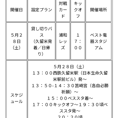
対戦
キッ
開催日
設定プラン
カー
クオ
開催場所
ド
フ
貸し切りバ
５月２
ス
浦和
１
ベスト電
８日
（久留米発
レッ
７：
器スタジ
（土）
着／日帰
ズ
００
アム
り）
５月２８日（土）
１３：００西鉄久留米駅（日本生命久留
米駅前ビル）発～
１３：５０-１４：３０筥崎宮（各自必勝
祈願）～
スケジ
１５：００ベススタ着～
ュール
１７：００キックオフ～１９：３０頃ベ
ススタ発～
２０：２０頃