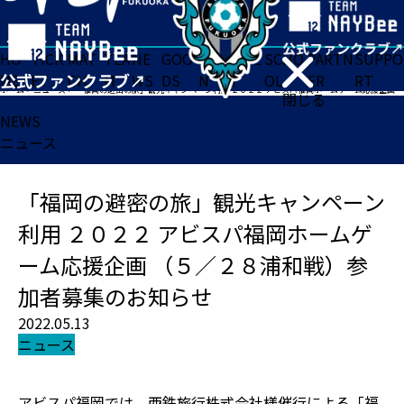
HO
TICK
MAT
TEA
NE
GOO
FA
ACADE
SCHO
PARTN
SUPPO
ME
ET
CH
M
WS
DS
N
MY
OL
ER
RT
ホーム
>
ニュース
>
「福岡の避密の旅」観光キャンペーン利用 ２０２２ アビスパ福岡ホームゲーム応援企画 （５／２８浦和戦）参加者募集のお知らせ
閉じる
NEWS
ニュース
「福岡の避密の旅」観光キャンペーン
利用 ２０２２ アビスパ福岡ホームゲ
ーム応援企画 （５／２８浦和戦）参
加者募集のお知らせ
2022.05.13
ニュース
アビスパ福岡では、西鉄旅行株式会社様催行による「福