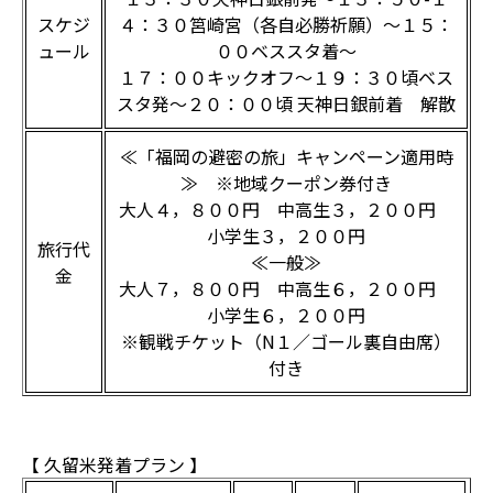
スケジ
４：３０筥崎宮（各自必勝祈願）～１５：
ュール
００ベススタ着～
１７：００キックオフ～１９：３０頃ベス
スタ発～２０：００頃 天神日銀前着 解散
≪「福岡の避密の旅」キャンペーン適用時
≫ ※地域クーポン券付き
大人４，８００円 中高生３，２００円
小学生３，２００円
旅行代
≪一般≫
金
大人７，８００円 中高生６，２００円
小学生６，２００円
※観戦チケット（N１／ゴール裏自由席）
付き
【 久留米発着プラン 】