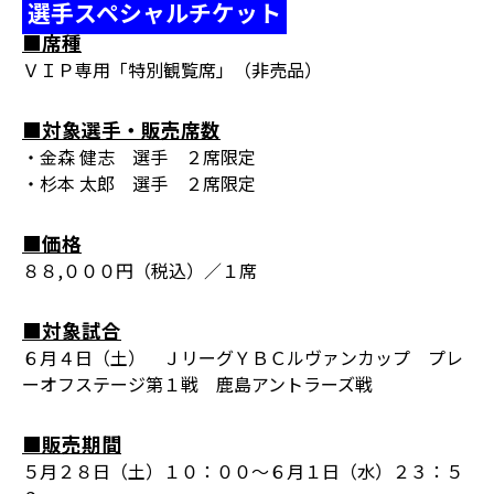
選手スペシャルチケット
■席種
ＶＩＰ専用「特別観覧席」（非売品）
■対象選手・販売席数
・金森 健志 選手 ２席限定
・杉本 太郎 選手 ２席限定
■価格
８８,０００円（税込）／１席
■対象試合
６月４日（土） ＪリーグＹＢＣルヴァンカップ プレ
ーオフステージ第１戦 鹿島アントラーズ戦
■販売期間
５月２８日（土）１０：００～６月１日（水）２３：５