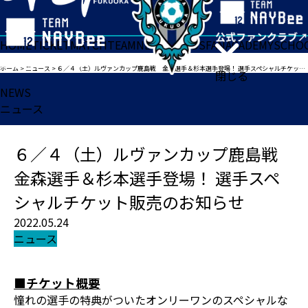
HOME
TICKET
MATCH
TEAM
NEWS
GOODS
FAN
ACADEMY
SCHO
ホーム
>
ニュース
>
６／４（土）ルヴァンカップ鹿島戦 金森選手＆杉本選手登場！ 選手スペシャルチケット販売のお知らせ
閉じる
NEWS
ニュース
６／４（土）ルヴァンカップ鹿島戦
金森選手＆杉本選手登場！ 選手スペ
シャルチケット販売のお知らせ
2022.05.24
ニュース
■チケット概要
憧れの選手の特典がついたオンリーワンのスペシャルな