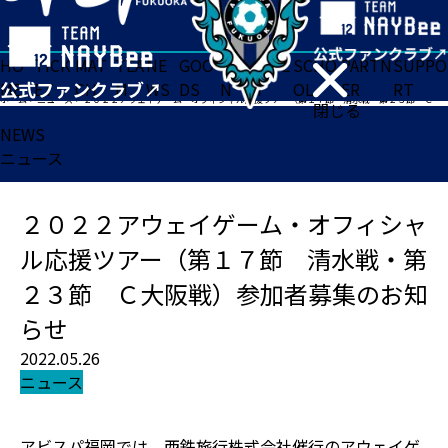
HO
TICK
MAT
TEA
NE
GOO
FA
ACADE
SCHO
PARTN
SUPPO
ME
ET
CH
M
WS
DS
N
MY
OL
ER
RT
ホーム
>
ニュース
>
２０２２アウェイゲーム・オフィシャル応援ツアー（第１７節 清水戦・第２３節 Ｃ大阪戦）参加者募集のお知らせ
閉じる
NEWS
ニュース
２０２２アウェイゲーム・オフィシャ
ル応援ツアー（第１７節 清水戦・第
２３節 Ｃ大阪戦）参加者募集のお知
らせ
2022.05.26
ニュース
アビスパ福岡では、西鉄旅行株式会社催行のアウェイゲ