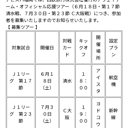
ーム・オフィシャル応援ツアー（６月１８日・第１７節
清水戦、７月３０日・第２３節 Ｃ大阪戦）につき、参加
者を募集いたしますのでお知らせいたします。
【 募集ツアー 】
開
対戦
キッ
設定
催
対象試合
開催日
カー
クオ
プラ
場
ド
フ
ン
所
ア
Ｊ１リー
６月１
１
イ
航空
グ 第１７
８日
清水
８：
ス
機
節
（土）
００
タ
ヨ
Ｊ１リー
７月３
１
Ｃ大
ド
新幹
グ 第２３
０日
９：
阪
コ
線
節
（土）
００
ウ