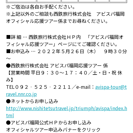
※ご宿泊は各自お手配ください。
※上記以外のご相談も西鉄旅行株式会社 アビスパ福岡
オフィシャル応援ツアー係までお尋ねください。
■詳 細 … 西鉄旅行株式会社ＨＰ内 「アビスパ福岡オ
フィシャル応援ツアー」ページにてご確認ください。
■お申込み … ２０２２年５月２６日（木） ９時３０分
～
●西鉄旅行株式会社 アビスパ福岡応援ツアー 係
【営業時間 平日９：３０～１７：４０／土・日・祝 休
み】
TEL０９２‐５２５‐２２１１／e-mail：
avispa-tour@t
ravel.nnr.co.jp
●ネットからお申し込み
http://www.nishitetsutravel.jp/triumph/avispa/index.h
tml
●アビスパ福岡公式ＨＰからお申し込み
オフィシャルツアー申込みバナーをクリック