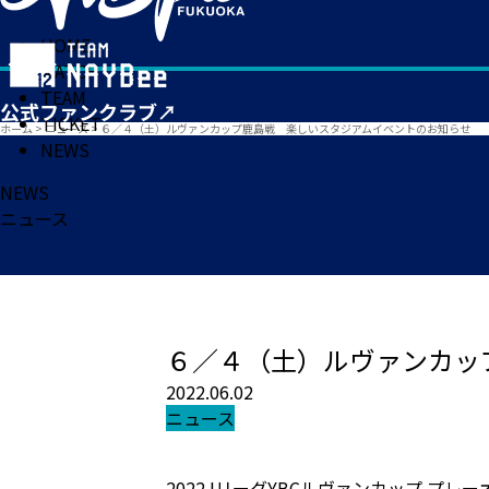
HOME
MATCH
TEAM
TICKET
ホーム
>
ニュース
>
６／４（土）ルヴァンカップ鹿島戦 楽しいスタジアムイベントのお知らせ
NEWS
NEWS
ニュース
６／４（土）ルヴァンカッ
2022.06.02
ニュース
2022JリーグYBCルヴァンカップ プ