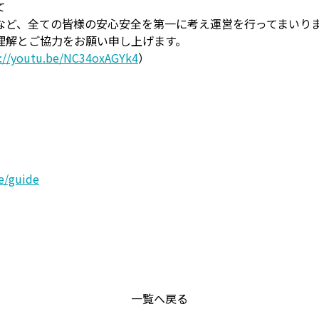
て
など、全ての皆様の安心安全を第一に考え運営を行ってまいり
理解とご協力をお願い申し上げます。
s://youtu.be/NC34oxAGYk4
）
e/guide
一覧へ戻る