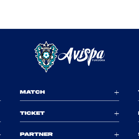
MATCH
TICKET
PARTNER