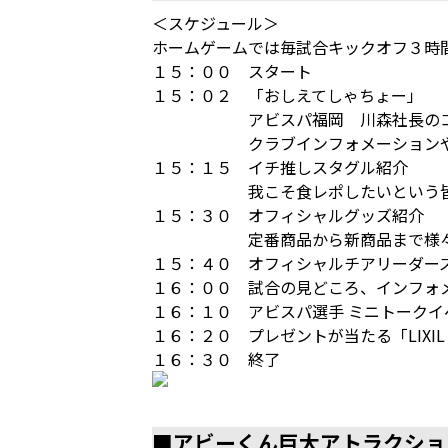
＜スケジュール＞
ホームゲームでは毎試合キックオフ３時
１５：００ スタート
１５：０２ 「おしえてしゃちょー」
アビスパ福岡 川森社長のコ
クラブインフォメーションや一問一
１５：１５ イチ推しスタグル紹介
我こそ食レポしたいという皆さん
１５：３０ オフィシャルグッズ紹介
定番商品から新商品まで様々なラ
１５：４０ オフィシャルチアリーダー
１６：００ 試合の見どころ、インフォ
１６：１０ アビスパ選手 ミニトークイ
１６：２０ プレゼントが当たる「LIXI
１６：３０ 終了
■アビーくん巨大アトラクショ