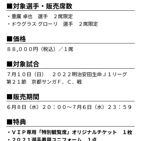
■対象選手・販売席数
・重廣 卓也 選手 ２席限定
・ドウグラス グローリ 選手 ２席限定
■価格
８８,０００円（税込）／１席
■対象試合
７月１０日（日） ２０２２明治安田生命Ｊ１リーグ
第２１節 京都サンガＦ．Ｃ．戦
■販売期間
６月８日（水）２０：００～７月６日（水）２３：５９
■特典
・ＶＩＰ専用「特別観覧席」オリジナルチケット １枚
・２０２１選手着用ユニフォーム １点