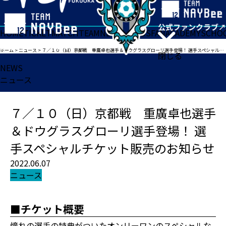
HOME
TICKET
MATCH
TEAM
NEWS
GOODS
FAN
ACADEMY
SCHO
ホーム
>
ニュース
>
７／１０（日）京都戦 重廣卓也選手＆ドウグラスグローリ選手登場！ 選手スペシャルチケット販売のお知らせ
閉じる
NEWS
ニュース
７／１０（日）京都戦 重廣卓也選手
＆ドウグラスグローリ選手登場！ 選
手スペシャルチケット販売のお知らせ
2022.06.07
ニュース
■チケット概要
憧れの選手の特典がついたオンリーワンのスペシャルな