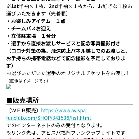
※
1st
半袖×１枚、
2nd
半袖×１枚から、お好きな１枚お
選びいただきます（先着順）
・お楽しみアイテム １点
・チームバスお迎え
・立体駐車場 １台分
・選手から直接お渡しサービスと記念写真撮影付き
（コロナ対策の為、飛沫防止パネル越しでのお渡しと、
お手持ちの携帯電話などで記念撮影を予定しておりま
す）
お選びいただいた選手のオリジナルチケットをお渡し！
（画像はイメージです）
■販売場所
〔ＷＥＢ販売〕
https://www.avispa-
funclub.com/SHOP/341536/list.html
でのインターネットのみの受付となります。
※リンク先は、アビスパ福岡ファンクラブサイトです