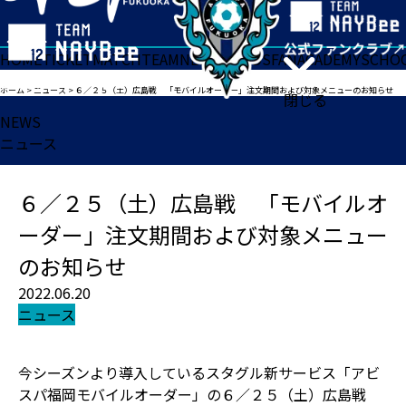
HOME
TICKET
MATCH
TEAM
NEWS
GOODS
FAN
ACADEMY
SCHO
ホーム
>
ニュース
>
６／２５（土）広島戦 「モバイルオーダー」注文期間および対象メニューのお知らせ
閉じる
NEWS
ニュース
６／２５（土）広島戦 「モバイルオ
ーダー」注文期間および対象メニュー
のお知らせ
2022.06.20
ニュース
今シーズンより導入しているスタグル新サービス「アビ
スパ福岡モバイルオーダー」の６／２５（土）広島戦