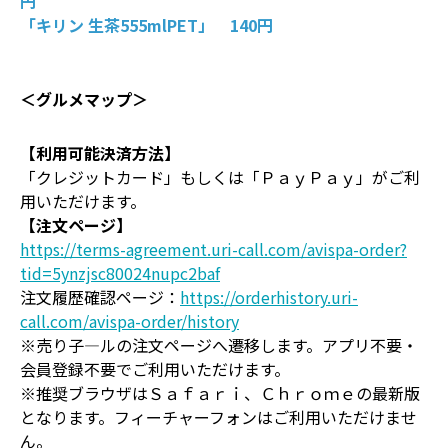
円
「キリン 生茶555mlPET」 140円
＜グルメマップ＞
【利用可能決済方法】
「クレジットカード」もしくは「ＰａｙＰａｙ」がご利
用いただけます。
【注文ページ】
https://terms-agreement.uri-call.com/avispa-order?
tid=5ynzjsc80024nupc2baf
注文履歴確認ページ：
https://orderhistory.uri-
call.com/avispa-order/history
※売り子―ルの注文ページへ遷移します。アプリ不要・
会員登録不要でご利用いただけます。
※推奨ブラウザはＳａｆａｒｉ、Ｃｈｒｏｍｅの最新版
となります。フィーチャーフォンはご利用いただけませ
ん。