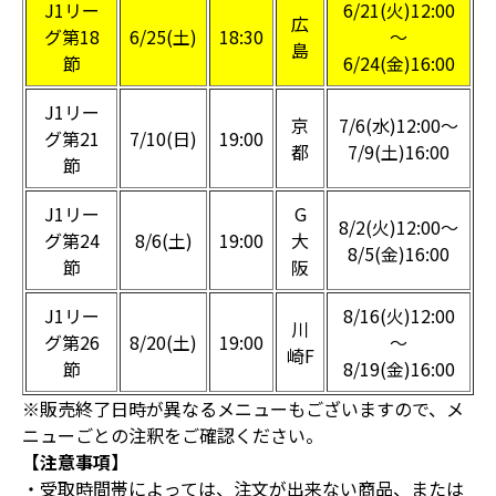
J1リー
6/21(火)12:00
広
グ第18
6/25(土)
18:30
～
島
節
6/24(金)16:00
J1リー
京
7/6(水)12:00～
グ第21
7/10(日)
19:00
都
7/9(土)16:00
節
J1リー
G
8/2(火)12:00～
グ第24
8/6(土)
19:00
大
8/5(金)16:00
節
阪
J1リー
8/16(火)12:00
川
グ第26
8/20(土)
19:00
～
崎F
節
8/19(金)16:00
※販売終了日時が異なるメニューもございますので、メ
ニューごとの注釈をご確認ください。
【注意事項】
・受取時間帯によっては、注文が出来ない商品、または