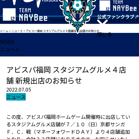
HOME
TICKET
MATCH
TEAM
NEWS
GOODS
FAN
ACADEMY
SCHO
ホーム
>
ニュース
>
アビスパ福岡 スタジアムグルメ４店舗 新規出店のお知らせ
閉じる
NEWS
ニュース
アビスパ福岡 スタジアムグルメ４店
舗 新規出店のお知らせ
2022.07.05
ニュース
この度、アビスパ福岡ホームゲーム開催時に出店してい
るスタジアムグルメ店舗が７／１０（日）京都サンガ
Ｆ．Ｃ．戦（マネーフォワードＤＡＹ）より４店舗追加