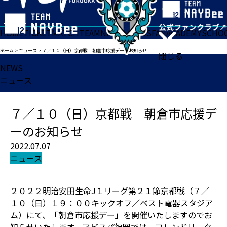
HOME
TICKET
MATCH
TEAM
NEWS
GOODS
FAN
ACADEMY
SCHO
ホーム
>
ニュース
>
７／１０（日）京都戦 朝倉市応援デーのお知らせ
閉じる
NEWS
ニュース
７／１０（日）京都戦 朝倉市応援デ
ーのお知らせ
2022.07.07
ニュース
２０２２明治安田生命J１リーグ第２１節京都戦（７／
１０（日）１９：００キックオフ／ベスト電器スタジア
ム）にて、「朝倉市応援デー」を開催いたしますのでお