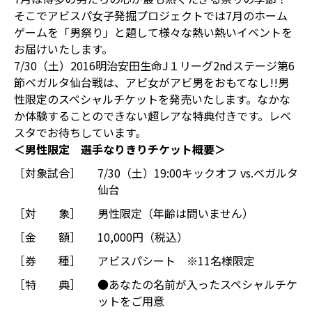
そこでアビスパ女子発掘プロジェクトでは7月のホーム
ゲームを「男祭り」と題して様々な熱い熱いイベントを
お届けいたします。
7/30（土）2016明治安田生命J１リーグ2ndステージ第6
節ベガルタ仙台戦は、アビ女がアビ男をおもてなし!!男
性限定のスペシャルチケットを発売いたします。なかな
か体験することのできない超レアな特典付きです。レベ
スタでお待ちしています。
＜男性限定 選手なりきりチケット概要＞
［対象試合］
7/30（土）19:00キックオフ vs.ベガルタ
仙台
［対 象］
男性限定（年齢は問いません）
［金 額］
10,000円（税込）
［券 種］
アビスパシート ※11名様限定
［特 典］
●あなたの名前が入ったスペシャルチケ
ットをご用意