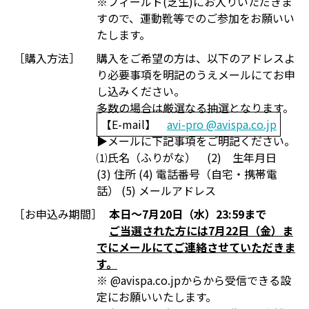
※フィールド(芝生)にお入りいただきま
すので、運動靴等でのご参加をお願いい
たします。
［購入方法］
購入をご希望の方は、以下のアドレスよ
り必要事項を明記のうえメールにてお申
し込みください。
多数の場合は厳選なる抽選となります。
【E-mail】
avi-pro @avispa.co.jp
▶メールに下記事項をご明記ください。
⑴氏名（ふりがな） (2) 生年月日
(3) 住所 (4) 電話番号（自宅・携帯電
話） (5) メールアドレス
［お申込み期間］
本日～7月20日（水）23:59まで
ご当選された方には7月22日（金）ま
でにメールにてご連絡させていただきま
す。
※ @avispa.co.jpからから受信できる設
定にお願いいたします。