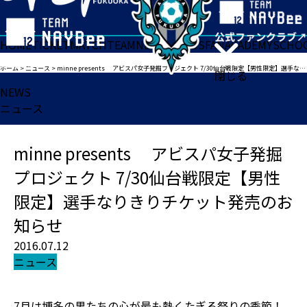
HOME
TICKET
MATCH
TEAM
NEWS
GOODS
FAN
ACADEMY
SCHO
ホーム
>
ニュース
>
minne presents アビスパ女子発掘プロジェクト 7/30仙台戦限定【男性限定】選手なりきりチケット発売のお知らせ
閉じる
NEWS
ニュース
minne presents アビスパ女子発掘
プロジェクト 7/30仙台戦限定【男性
限定】選手なりきりチケット発売のお
知らせ
2016.07.12
ニュース
7月は博多の男たちの心が最も熱くたぎる祭りの季節！